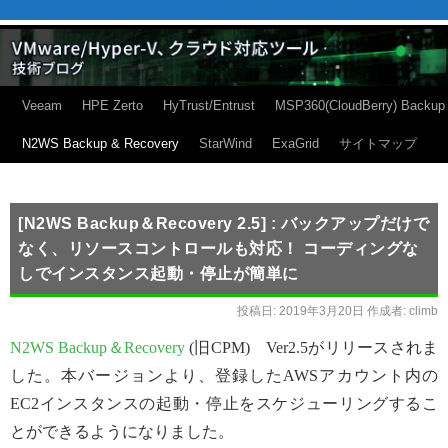
Veeam
HPE Zerto
HyTrust/Entrust
MSP360(CloudBerry) Backup
N2WS Backup & Recovery
StarWind
ExaGrid
サイトマップ
[N2WS Backup＆Recovery 2.5] : バックアップだけで
なく、リソースコントロールも対応！ コーディングな
しでインスタンス起動・停止が簡単に
投稿日:
2019年3月20日
作成者:
climb
N2WS Backup＆Recovery
(旧CPM) Ver2.5がリリースされま
した。本バージョンより、登録したAWSアカウント内の
EC2インスタンスの起動・停止をスケジューリングするこ
とができるようになりました。