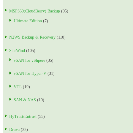
MSP360(CloudBerry) Backup
(95)
Ultimate Edition
(7)
N2WS Backup & Recovery
(110)
StarWind
(105)
vSAN for vShpere
(35)
vSAN for Hyper-V
(31)
VTL
(19)
SAN & NAS
(10)
HyTrust/Entrust
(55)
Druva
(22)