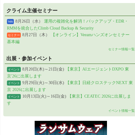
クライム主催セミナー
8月26日（水）
運用の複雑化を解消！バックアップ・EDR・
Web
RMMを統合したClimb Cloud Backup & Security
8月27日（木）
【オンライン】Veeamハンズオンセミナー
セミナー
基本編
セミナー情報一覧
出展・参加イベント
8月20日(木)～21日(金)
【東京】AIエージェントDXPO 東
イベント
京'26に出展します
9月29日(火)～30日(水)
【東京】日経クロステックNEXT 東
イベント
京 2026に出展します
10月13日(火)～16日(金)
【東京】CEATEC 2026に出展しま
イベント
す
イベント情報一覧