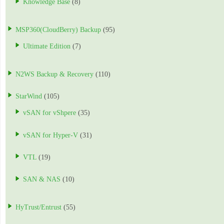
Knowledge Base
(8)
MSP360(CloudBerry) Backup
(95)
Ultimate Edition
(7)
N2WS Backup & Recovery
(110)
StarWind
(105)
vSAN for vShpere
(35)
vSAN for Hyper-V
(31)
VTL
(19)
SAN & NAS
(10)
HyTrust/Entrust
(55)