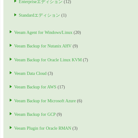
Enterpriseエディション
(12)
Standardエディション
(1)
Veeam Agent for Windows/Linux
(20)
Veeam Backup for Nutanix AHV
(9)
Veeam Backup for Oracle Linux KVM
(7)
Veeam Data Cloud
(3)
Veeam Backup for AWS
(17)
Veeam Backup for Microsoft Azure
(6)
Veeam Backup for GCP
(9)
Veeam Plugin for Oracle RMAN
(3)