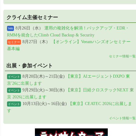
クライム主催セミナー
8月26日（水）
運用の複雑化を解消！バックアップ・EDR・
Web
RMMを統合したClimb Cloud Backup & Security
8月27日（木）
【オンライン】Veeamハンズオンセミナー
セミナー
基本編
セミナー情報一覧
出展・参加イベント
8月20日(木)～21日(金)
【東京】AIエージェントDXPO 東
イベント
京'26に出展します
9月29日(火)～30日(水)
【東京】日経クロステックNEXT 東
イベント
京 2026に出展します
10月13日(火)～16日(金)
【東京】CEATEC 2026に出展しま
イベント
す
イベント情報一覧