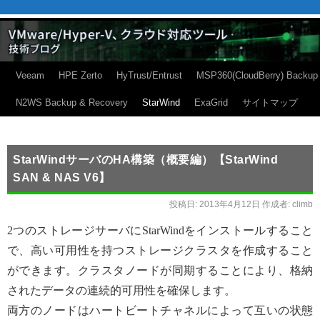
Veeam
HPE Zerto
HyTrust/Entrust
MSP360(CloudBerry) Backup
N2WS Backup & Recovery
StarWind
ExaGrid
サイトマップ
StarWindサーバのHA構築（概要編）【StarWind
SAN & NAS V6】
投稿日:
2013年4月12日
作成者:
climb
2つのストレージサーバにStarWindをインストールすること
で、高い可用性を持つストレージクラスタを作成すること
ができます。クラスタノードが同期することにより、格納
されたデータの連続的可用性を確保します。
両方のノードはハートビートチャネルによって互いの状態