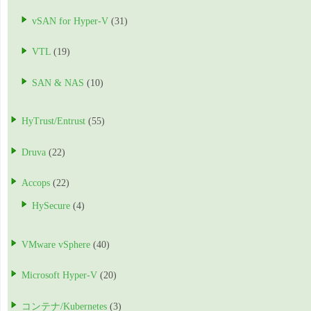
vSAN for Hyper-V
(31)
VTL
(19)
SAN & NAS
(10)
HyTrust/Entrust
(55)
Druva
(22)
Accops
(22)
HySecure
(4)
VMware vSphere
(40)
Microsoft Hyper-V
(20)
コンテナ/Kubernetes
(3)