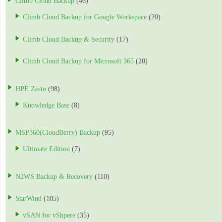
Climb Cloud Backup
(46)
Climb Cloud Backup for Google Workspace
(20)
Climb Cloud Backup & Security
(17)
Climb Cloud Backup for Microsoft 365
(20)
HPE Zerto
(98)
Knowledge Base
(8)
MSP360(CloudBerry) Backup
(95)
Ultimate Edition
(7)
N2WS Backup & Recovery
(110)
StarWind
(105)
vSAN for vShpere
(35)