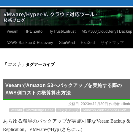
Veeam
HPE Zerto
HyTrust/Entrust
MSP360(CloudBerry) Backup
N2WS Backup & Recovery
StarWind
ExaGrid
サイトマップ
コスト
「
」タグアーカイブ
VeeamでAmazon S3へバックアップを実施する際の
AWS側コストの概算算出方法
投稿日:
2023年11月30日
作成者:
climb
Veeam
Knowledge Base
バックアップ
Amazon Web Service (AWS)
あらゆる環境のバックアップが実施可能なVeeam Backup &
Replication。VMwareやHyp (さらに…)