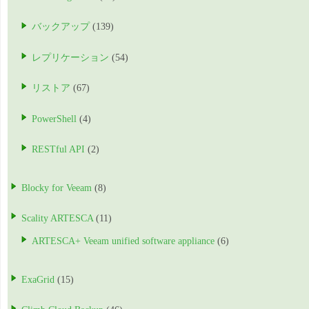
バックアップ
(139)
レプリケーション
(54)
リストア
(67)
PowerShell
(4)
RESTful API
(2)
Blocky for Veeam
(8)
Scality ARTESCA
(11)
ARTESCA+ Veeam unified software appliance
(6)
ExaGrid
(15)