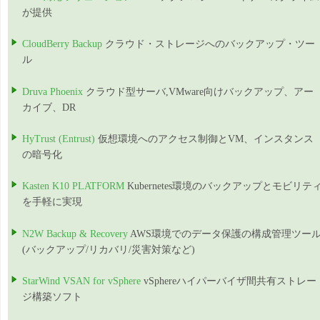
が提供
CloudBerry Backup
クラウド・ストレージへのバックアップ・ツー
ル
Druva Phoenix
クラウド型サーバ,VMware向けバックアップ、アー
カイブ、DR
HyTrust (Entrust)
仮想環境へのアクセス制御とVM、インスタンス
の暗号化
Kasten K10 PLATFORM
Kubernetes環境のバックアップとモビリテ
を手軽に実現
N2W Backup & Recovery
AWS環境でのデータ保護の構成管理ツー
(バックアップ/リカバリ/災害対策など)
StarWind VSAN for vSphere
vSphereハイパーバイザ間共有ストレー
ジ構築ソフト