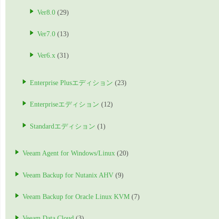
Ver8.0
(29)
Ver7.0
(13)
Ver6.x
(31)
Enterprise Plusエディション
(23)
Enterpriseエディション
(12)
Standardエディション
(1)
Veeam Agent for Windows/Linux
(20)
Veeam Backup for Nutanix AHV
(9)
Veeam Backup for Oracle Linux KVM
(7)
Veeam Data Cloud
(3)