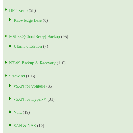
HPE Zerto
(98)
Knowledge Base
(8)
MSP360(CloudBerry) Backup
(95)
Ultimate Edition
(7)
N2WS Backup & Recovery
(110)
StarWind
(105)
vSAN for vShpere
(35)
vSAN for Hyper-V
(31)
VTL
(19)
SAN & NAS
(10)