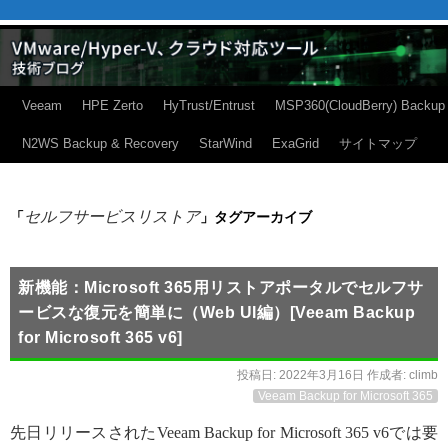
Veeam
HPE Zerto
HyTrust/Entrust
MSP360(CloudBerry) Backup
N2WS Backup & Recovery
StarWind
ExaGrid
サイトマップ
セルフサービスリストア
「
」タグアーカイブ
新機能：Microsoft 365用リストアポータルでセルフサ
ービスな復元を簡単に（Web UI編）[Veeam Backup
for Microsoft 365 v6]
投稿日:
2022年3月16日
作成者:
climb
Veeam Backup for Microsoft 365
先日リリースされたVeeam Backup for Microsoft 365 v6では要