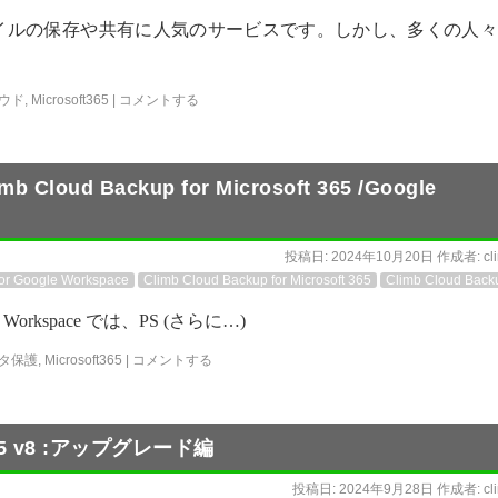
のファイルの保存や共有に人気のサービスです。しかし、多くの人
ウド
,
Microsoft365
|
コメントする
ud Backup for Microsoft 365 /Google
投稿日:
2024年10月20日
作成者:
cl
for Google Workspace
Climb Cloud Backup for Microsoft 365
Climb Cloud Back
Google Workspace では、PS (さらに…)
タ保護
,
Microsoft365
|
コメントする
t 365 v8 :アップグレード編
投稿日:
2024年9月28日
作成者:
cl