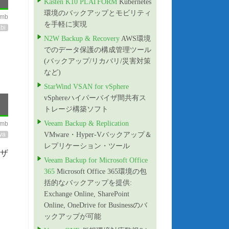
Kasten K10 PLATFORM
Kubernetes
環境のバックアップとモビリティ
imb
を手軽に実現
bi
N2W Backup & Recovery
AWS環境
でのデータ保護の構成管理ツール
(バックアップ/リカバリ/災害対策
など)
StarWind VSAN for vSphere
vSphereハイパーバイザ間共有ス
トレージ構築ソフト
Veeam Backup & Replication
imb
va
VMware・Hyper-Vバックアップ＆
レプリケーション・ツール
ーザ
Veeam Backup for Microsoft Office
365
Microsoft Office 365環境の包
括的なバックアップを提供:
Exchange Online, SharePoint
Online, OneDrive for Businessのバ
ックアップが可能