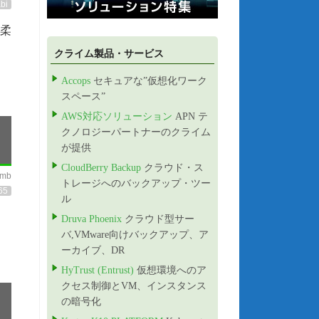
bi
、柔
クライム製品・サービス
Accops
セキュアな”仮想化ワーク
スペース”
AWS対応ソリューション
APN テ
クノロジーパートナーのクライム
が提供
CloudBerry Backup
クラウド・ス
imb
トレージへのバックアップ・ツー
65
ル
Druva Phoenix
クラウド型サー
バ,VMware向けバックアップ、ア
ーカイブ、DR
HyTrust (Entrust)
仮想環境へのア
クセス制御とVM、インスタンス
の暗号化