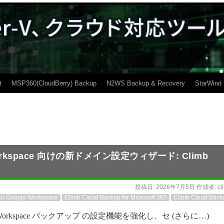
t
MSP360(CloudBerry) Backup
N2WS Backup & Recovery
StarWind
e Workspace 向けの新ドメイン設定ウィザード: Climb
投稿日:
2026年7月5日
作成者:
cl
for Google Workspace
Climb Cloud Backup for Microsoft 365
Climb Cloud Back
gle Workspace バックアップ の設定機能を強化し、セ (さらに…)