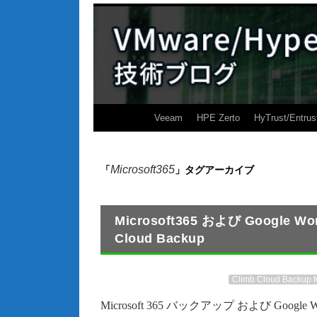
Veeam
HPE Zerto
HyTrust/Entrus
Microsoft365
「
」タグアーカイブ
Microsoft365 および Googl
Cloud Backup
Climb Cloud Backup 
Microsoft 365 バックアップ および Goo