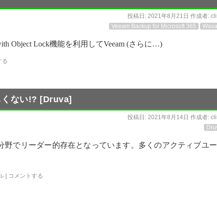
投稿日:
2021年8月21日
作成者:
cl
Veeam Backup for Microsoft 365
Wasa
 with Object Lock機能を利用してVeeam (さらに…)
する
ない!? [Druva]
投稿日:
2021年8月14日
作成者:
cl
Dru
ケーションの分野でリーダー的存在となっています。多くのアクティブユ
ル
|
コメントする