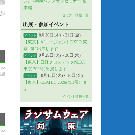
ン】Veeamハンズオンセミナー 基
bi
本編
加
セミナー情報一覧
出展・参加イベント
8月20日(木)～21日(金)
イベント
【東京】AIエージェントDXPO 東
京'26に出展します
9月29日(火)～30日(水)
イベント
【東京】日経クロステックNEXT
imb
東京 2026に出展します
NE
10月13日(火)～16日(金)
イベント
【東京】CEATEC 2026に出展しま
す
イベント情報一覧
imb