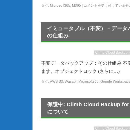
タグ:
Microsoft365
,
M365
|
コメントを受け付けていませ
イミュータブル（不変）・データバックア
の仕組み
Climb Cloud Backup 
不変データバックアップ：その仕組み 不
ます。オブジェクトロック (さらに…)
タグ:
AWS S3
,
Wasabi
,
Microsoft365
,
Google Workspac
保護中: Climb Cloud Backup for
について
Climb Cloud Backup 