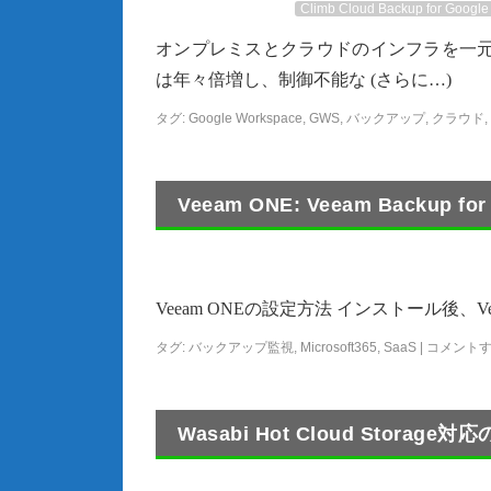
Climb Cloud Backup for Googl
オンプレミスとクラウドのインフラを一元
は年々倍増し、制御不能な (さらに…)
タグ:
Google Workspace
,
GWS
,
バックアップ
,
クラウド
,
Veeam ONE: Veeam Backup 
Veeam ONEの設定方法 インストール後、Veeam 
タグ:
バックアップ監視
,
Microsoft365
,
SaaS
|
コメント
Wasabi Hot Cloud Storage対応のC