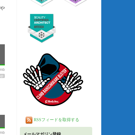
々や
imb
up
RSSフィードを取得する
imb
メールマガジン登録