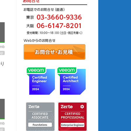
imb
up
り
imb
up