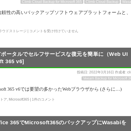
Climb Cloud Backup for Microsoft 365
Climb Cloud Backup
Wasa
は、多くの企業に信頼性の高いバックアップソフトウェアプラットフォームと
ラウドストレージ
|
コメントを受け付けていません
リストアポータルでセルフサービスな復元を簡単に（Web UI
t 365 v6]
投稿日:
2022年3月16日
作成者:
cl
Veeam Backup for Microsoft 3
crosoft 365 v6では要望の多かったWebブラウザから (さらに…)
トア
,
Microsoft365
|
1件のコメント
t Office 365でMicrosoft365のバックアップにWasabiを