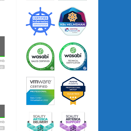
imb
up
imb
re