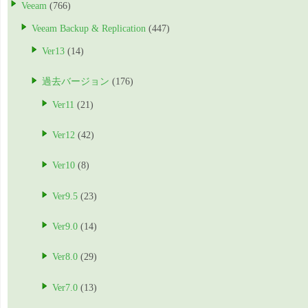
Veeam
(766)
Veeam Backup & Replication
(447)
Ver13
(14)
過去バージョン
(176)
Ver11
(21)
Ver12
(42)
Ver10
(8)
Ver9.5
(23)
Ver9.0
(14)
Ver8.0
(29)
Ver7.0
(13)