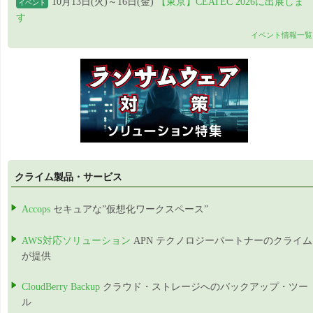
10月13日(火)～16日(金)
【東京】CEATEC 2026に出展しま
イベント
す
イベント情報一覧
クライム製品・サービス
Accops
セキュアな”仮想化ワークスペース”
AWS対応ソリューション
APN テクノロジーパートナーのクライム
が提供
CloudBerry Backup
クラウド・ストレージへのバックアップ・ツー
ル