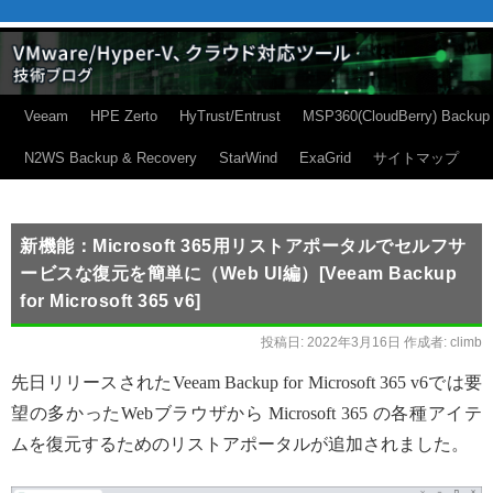
Veeam
HPE Zerto
HyTrust/Entrust
MSP360(CloudBerry) Backup
N2WS Backup & Recovery
StarWind
ExaGrid
サイトマップ
新機能：Microsoft 365用リストアポータルでセルフサ
ービスな復元を簡単に（Web UI編）[Veeam Backup
for Microsoft 365 v6]
投稿日:
2022年3月16日
作成者:
climb
先日リリースされたVeeam Backup for Microsoft 365 v6では要
望の多かったWebブラウザから Microsoft 365 の各種アイテ
ムを復元するためのリストアポータルが追加されました。