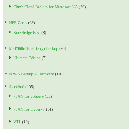
Climb Cloud Backup for Microsoft 365
(20)
HPE Zerto
(98)
Knowledge Base
(8)
MSP360(CloudBerry) Backup
(95)
Ultimate Edition
(7)
N2WS Backup & Recovery
(110)
StarWind
(105)
vSAN for vShpere
(35)
vSAN for Hyper-V
(31)
VTL
(19)