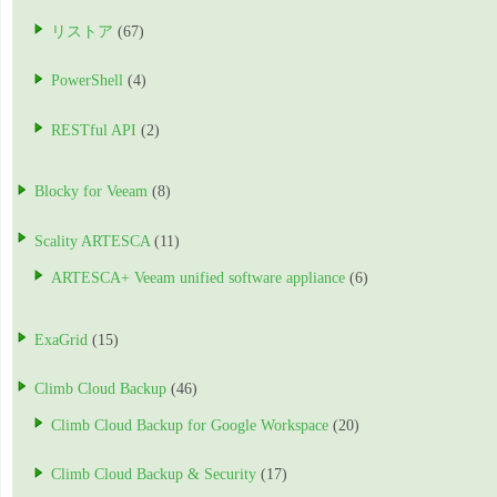
リストア
(67)
PowerShell
(4)
RESTful API
(2)
Blocky for Veeam
(8)
Scality ARTESCA
(11)
ARTESCA+ Veeam unified software appliance
(6)
ExaGrid
(15)
Climb Cloud Backup
(46)
Climb Cloud Backup for Google Workspace
(20)
Climb Cloud Backup & Security
(17)