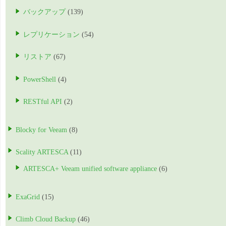
バックアップ
(139)
レプリケーション
(54)
リストア
(67)
PowerShell
(4)
RESTful API
(2)
Blocky for Veeam
(8)
Scality ARTESCA
(11)
ARTESCA+ Veeam unified software appliance
(6)
ExaGrid
(15)
Climb Cloud Backup
(46)