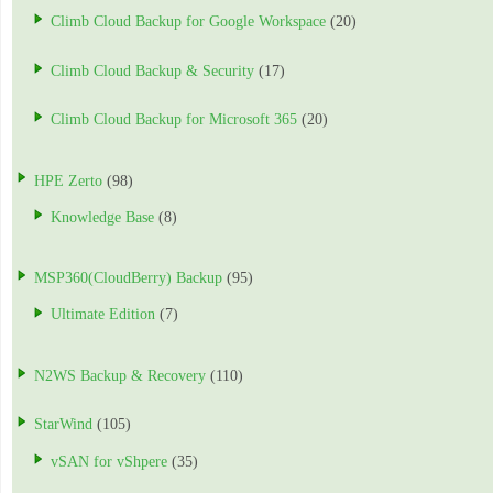
Climb Cloud Backup for Google Workspace
(20)
Climb Cloud Backup & Security
(17)
Climb Cloud Backup for Microsoft 365
(20)
HPE Zerto
(98)
Knowledge Base
(8)
MSP360(CloudBerry) Backup
(95)
Ultimate Edition
(7)
N2WS Backup & Recovery
(110)
StarWind
(105)
vSAN for vShpere
(35)