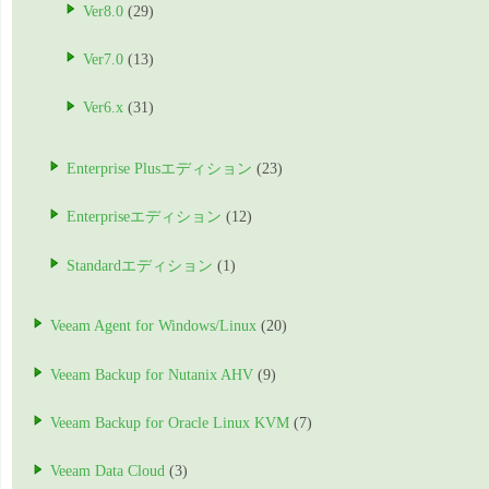
Ver8.0
(29)
Ver7.0
(13)
Ver6.x
(31)
Enterprise Plusエディション
(23)
Enterpriseエディション
(12)
Standardエディション
(1)
Veeam Agent for Windows/Linux
(20)
Veeam Backup for Nutanix AHV
(9)
Veeam Backup for Oracle Linux KVM
(7)
Veeam Data Cloud
(3)