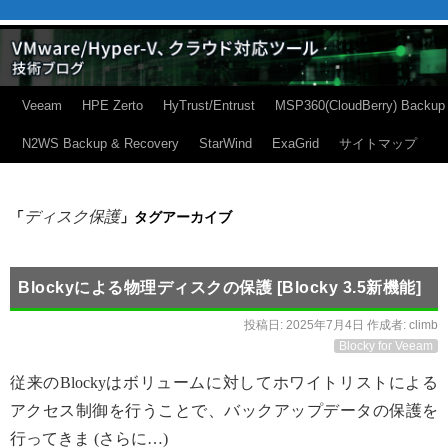
Veeam
HPE Zerto
HyTrust/Entrust
MSP360(CloudBerry) Backup
N2WS Backup & Recovery
StarWind
ExaGrid
サイトマップ
ディスク保護
「
」タグアーカイブ
Blockyによる物理ディスクの保護 [Blocky 3.5新機能]
投稿日:
2025年7月4日
作成者:
climb
Blocky for Veeam
従来のBlockyはボリュームに対してホワイトリストによる
アクセス制御を行うことで、バックアップデータの保護を
行ってきま (さらに…)