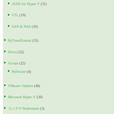
vSAN for Hyper-V
(31)
VTL
(19)
SAN & NAS
(10)
HyTrust/Entrust
(55)
Druva
(22)
Accops
(22)
HySecure
(4)
VMware vSphere
(40)
Microsoft Hyper-V
(20)
コンテナ/Kubernetes
(3)