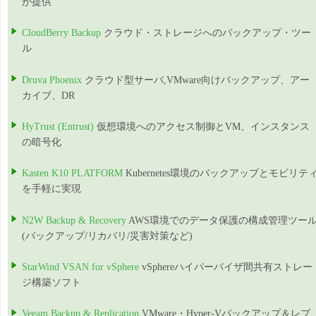
が提供
CloudBerry Backup
クラウド・ストレージへのバックアップ・ツー
ル
Druva Phoenix
クラウド型サーバ,VMware向けバックアップ、アー
カイブ、DR
HyTrust (Entrust)
仮想環境へのアクセス制御とVM、インスタンス
の暗号化
Kasten K10 PLATFORM
Kubernetes環境のバックアップとモビリテ
を手軽に実現
N2W Backup & Recovery
AWS環境でのデータ保護の構成管理ツー
(バックアップ/リカバリ/災害対策など)
StarWind VSAN for vSphere
vSphereハイパーバイザ間共有ストレー
ジ構築ソフト
Veeam Backup & Replication
VMware・Hyper-Vバックアップ＆レプ