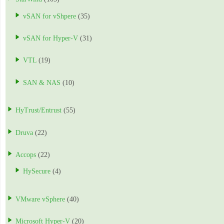
vSAN for vShpere
(35)
vSAN for Hyper-V
(31)
VTL
(19)
SAN & NAS
(10)
HyTrust/Entrust
(55)
Druva
(22)
Accops
(22)
HySecure
(4)
VMware vSphere
(40)
Microsoft Hyper-V
(20)