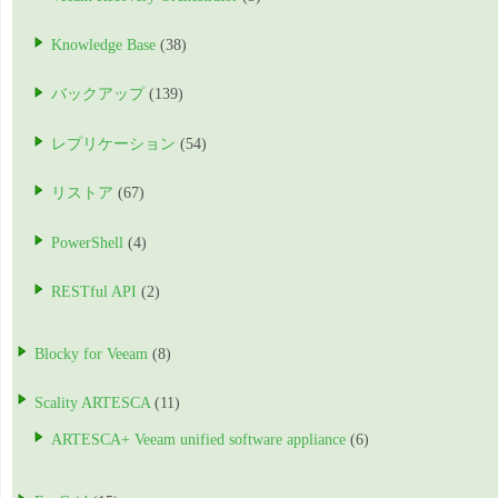
Knowledge Base
(38)
バックアップ
(139)
レプリケーション
(54)
リストア
(67)
PowerShell
(4)
RESTful API
(2)
Blocky for Veeam
(8)
Scality ARTESCA
(11)
ARTESCA+ Veeam unified software appliance
(6)