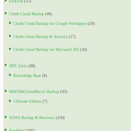
ExaGrid
(15)
Climb Cloud Backup
(46)
Climb Cloud Backup for Google Workspace
(20)
Climb Cloud Backup & Security
(17)
Climb Cloud Backup for Microsoft 365
(20)
HPE Zerto
(98)
Knowledge Base
(8)
MSP360(CloudBerry) Backup
(95)
Ultimate Edition
(7)
N2WS Backup & Recovery
(110)
StarWind
(105)