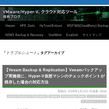
Veeam
HPE Zerto
HyTrust/Entrust
MSP360(CloudBerry) Backup
N2WS Backup & Recovery
StarWind
ExaGrid
サイトマップ
トラブルシュート
「
」タグアーカイブ
【Veeam Backup & Replication】Veeamバックアッ
プ実施後に、Hyper-V仮想マシンのチェックポイントが
残存した場合の対応方法
投稿日:
2026年1月13日
作成者:
climb
Veeam Backup & Replication
Veeam
Knowledge Base
バックアップ
レプリケーション