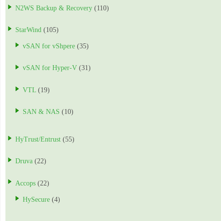
N2WS Backup & Recovery
(110)
StarWind
(105)
vSAN for vShpere
(35)
vSAN for Hyper-V
(31)
VTL
(19)
SAN & NAS
(10)
HyTrust/Entrust
(55)
Druva
(22)
Accops
(22)
HySecure
(4)