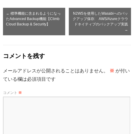
←
標準機能に含まれるようになっ
N2WSを使用したWasabiへのバッ
たAdvanced Backup機能【Climb
クアップ保存: AWS/Azureクラウ
Cloud Backup & Security】
ドネイティブのバックアップ実践
→
コメントを残す
メールアドレスが公開されることはありません。
※
が付い
ている欄は必須項目です
コメント
※