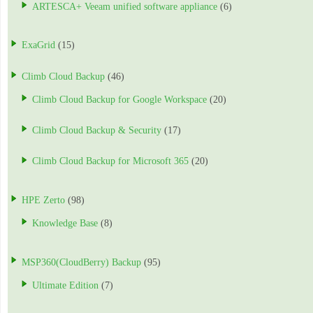
ARTESCA+ Veeam unified software appliance
(6)
ExaGrid
(15)
Climb Cloud Backup
(46)
Climb Cloud Backup for Google Workspace
(20)
Climb Cloud Backup & Security
(17)
Climb Cloud Backup for Microsoft 365
(20)
HPE Zerto
(98)
Knowledge Base
(8)
MSP360(CloudBerry) Backup
(95)
Ultimate Edition
(7)