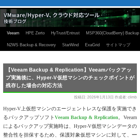
Veeam
HPE Zerto
HyTrust/Entrust
MSP360(CloudBerry) Backup
N2WS Backup & Recovery
StarWind
ExaGrid
サイトマップ
【Veeam Backup & Replication】Veeamバックアッ
プ実施後に、Hyper-V仮想マシンのチェックポイントが
残存した場合の対応方法
投稿日:
2026年1月13日
作成者:
climb
Hyper-V上仮想マシンのエージェントレスな保護を実施でき
るバックアップソフト
Veeam Backup & Replication
。Veeam
によるバックアップ実施時は、Hyper-V仮想マシンデータの
整合性を担保するため、保護対象仮想マシンに対して、
一