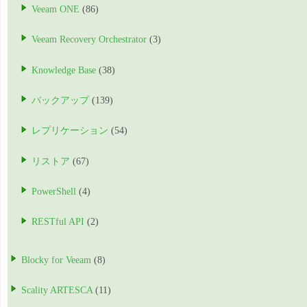
Veeam ONE
(86)
Veeam Recovery Orchestrator
(3)
Knowledge Base
(38)
バックアップ
(139)
レプリケーション
(54)
リストア
(67)
PowerShell
(4)
RESTful API
(2)
Blocky for Veeam
(8)
Scality ARTESCA
(11)