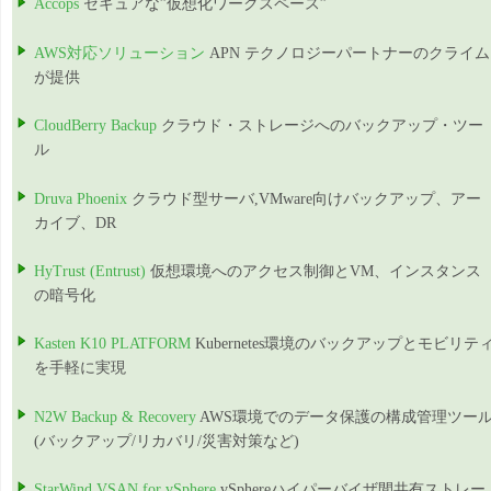
Accops
セキュアな”仮想化ワークスペース”
AWS対応ソリューション
APN テクノロジーパートナーのクライム
が提供
CloudBerry Backup
クラウド・ストレージへのバックアップ・ツー
ル
Druva Phoenix
クラウド型サーバ,VMware向けバックアップ、アー
カイブ、DR
HyTrust (Entrust)
仮想環境へのアクセス制御とVM、インスタンス
の暗号化
Kasten K10 PLATFORM
Kubernetes環境のバックアップとモビリテ
を手軽に実現
N2W Backup & Recovery
AWS環境でのデータ保護の構成管理ツー
(バックアップ/リカバリ/災害対策など)
StarWind VSAN for vSphere
vSphereハイパーバイザ間共有ストレー