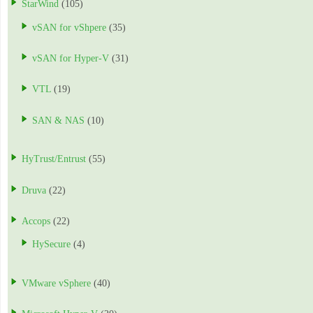
StarWind
(105)
vSAN for vShpere
(35)
vSAN for Hyper-V
(31)
VTL
(19)
SAN & NAS
(10)
HyTrust/Entrust
(55)
Druva
(22)
Accops
(22)
HySecure
(4)
VMware vSphere
(40)