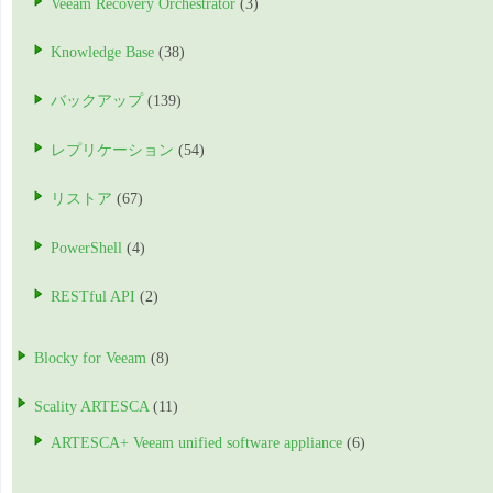
Veeam Recovery Orchestrator
(3)
Knowledge Base
(38)
バックアップ
(139)
レプリケーション
(54)
リストア
(67)
PowerShell
(4)
RESTful API
(2)
Blocky for Veeam
(8)
Scality ARTESCA
(11)
ARTESCA+ Veeam unified software appliance
(6)