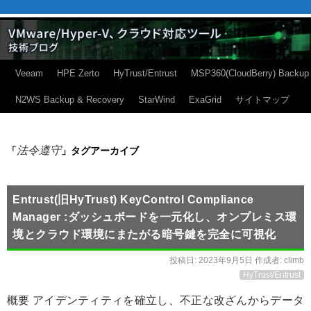
Veeam
HPE Zerto
HyTrust/Entrust
MSP360(CloudBerry) Backup
N2WS Backup & Recovery
StarWind
ExaGrid
サイトマップ
法令遵守
「
」タグアーカイブ
Entrust(旧HyTrust) KeyControl Compliance
Manager :ダッシュボードを一元化し、オンプレミス環
境とクラウド環境にまたがる暗号鍵を完全に可視化
投稿日:
2023年9月5日
作成者:
climb
HyTrust/Entrust
概要 アイデンティティを確立し、不正な改ざんからデータ