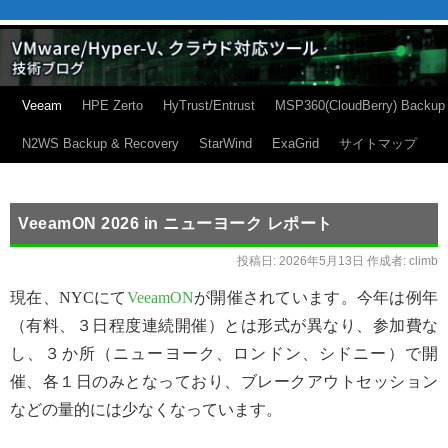
Veeam
HPE Zerto
HyTrust/Entrust
MSP360(CloudBerry) Backup
N2WS Backup & Recovery
StarWind
ExaGrid
サイトマップ
VeeamON 2026 in ニューヨーク レポート
投稿日:
2026年5月13日
作成者:
climb
現在、NYCにて
VeeamON
が開催されています。今年は例年
（有料、３日程度連続開催）とは形式が異なり、参加費な
し、３か所（ニューヨーク、ロンドン、シドニー）で開
催、各１日のみとなっており、ブレークアウトセッション
などの量的には少なくなっています。