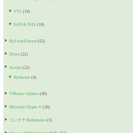
VTL
(19)
SAN & NAS
(10)
HyTrust/Entrust
(55)
Druva
(22)
Accops
(22)
HySecure
(4)
VMware vSphere
(40)
Microsoft Hyper-V
(20)
コンテナ/Kubernetes
(3)