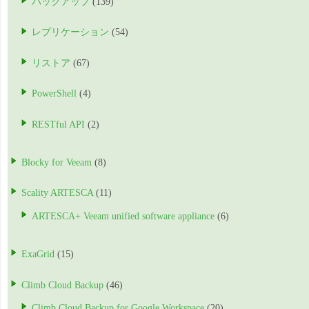
バックアップ
(139)
レプリケーション
(54)
リストア
(67)
PowerShell
(4)
RESTful API
(2)
Blocky for Veeam
(8)
Scality ARTESCA
(11)
ARTESCA+ Veeam unified software appliance
(6)
ExaGrid
(15)
Climb Cloud Backup
(46)
Climb Cloud Backup for Google Workspace
(20)