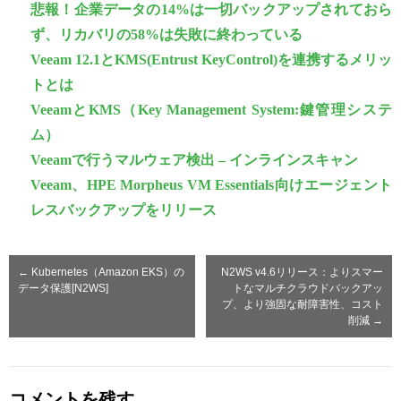
悲報！企業データの14%は一切バックアップされておら
ず、リカバリの58%は失敗に終わっている
Veeam 12.1とKMS(Entrust KeyControl)を連携するメリッ
トとは
VeeamとKMS（Key Management System:鍵管理システ
ム）
Veeamで行うマルウェア検出 – インラインスキャン
Veeam、HPE Morpheus VM Essentials向けエージェント
レスバックアップをリリース
←
Kubernetes（Amazon EKS）の
N2WS v4.6リリース：よりスマー
データ保護[N2WS]
トなマルチクラウドバックアッ
プ、より強固な耐障害性、コスト
削減
→
コメントを残す