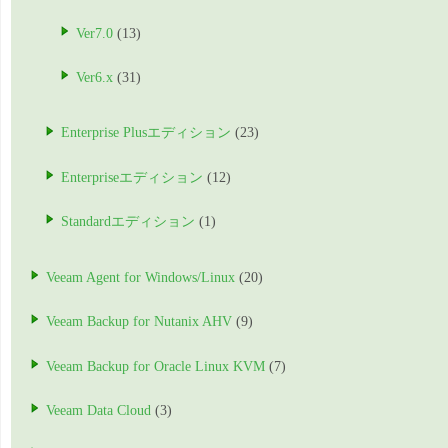
Ver7.0
(13)
Ver6.x
(31)
Enterprise Plusエディション
(23)
Enterpriseエディション
(12)
Standardエディション
(1)
Veeam Agent for Windows/Linux
(20)
Veeam Backup for Nutanix AHV
(9)
Veeam Backup for Oracle Linux KVM
(7)
Veeam Data Cloud
(3)