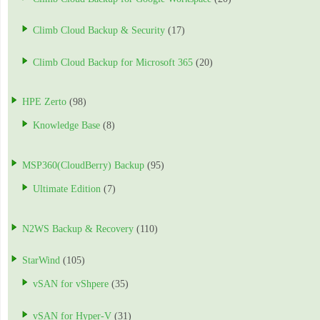
Climb Cloud Backup & Security
(17)
Climb Cloud Backup for Microsoft 365
(20)
HPE Zerto
(98)
Knowledge Base
(8)
MSP360(CloudBerry) Backup
(95)
Ultimate Edition
(7)
N2WS Backup & Recovery
(110)
StarWind
(105)
vSAN for vShpere
(35)
vSAN for Hyper-V
(31)