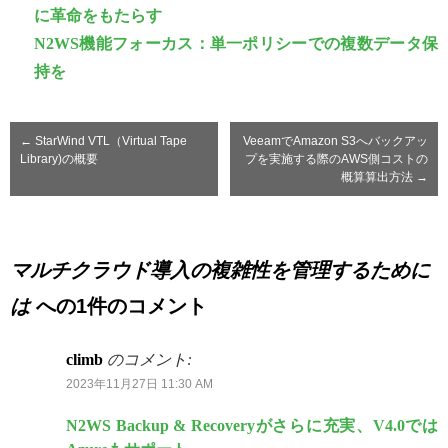
に革命をもたらす
N2WS機能フォーカス：単一ポリシーでの複数データ保
持を
←
StarWind VTL（Virtual Tape
VeeamでAmazon S3へバックアッ
Library)の概要
プを実施する際のAWS側コストの
概算算出方法
→
マルチクラウド導入の複雑性を管理するために
は
への1件のコメント
climb
のコメント:
2023年11月27日 11:30 AM
N2WS Backup & Recoveryがさらに充実、V4.0では