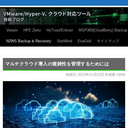
Veeam
HPE Zerto
HyTrust/Entrust
MSP360(CloudBerry) Backup
N2WS Backup & Recovery
StarWind
ExaGrid
サイトマップ
マルチクラウド導入の複雑性を管理するためには
投稿日:
2023年11月22日
作成者:
climb