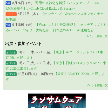
8月26日（水）
運用の複雑化を解消！バックアップ・EDR・
Web
RMMを統合したClimb Cloud Backup & Security
8月27日（木）
【オンライン】Veeamハンズオンセミナー
セミナー
基本編
9月18日（金）
【Veeam v13.1】最新機能をキャッチアップ！対
Web
応ハイパーバイザー大幅拡張・日本語Web UI・AI運用など
セミナー情報一覧
出展・参加イベント
8月20日(木)～21日(金)
【東京】AIエージェントDXPO 東
イベント
京'26に出展します
9月29日(火)～30日(水)
【東京】日経クロステックNEXT 東
イベント
京 2026に出展します
10月13日(火)～16日(金)
【東京】CEATEC 2026に出展しま
イベント
す
イベント情報一覧