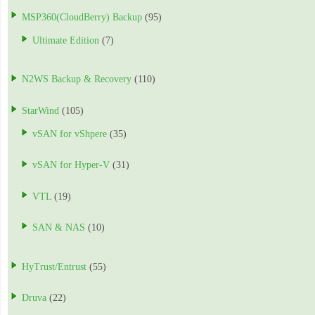
MSP360(CloudBerry) Backup
(95)
Ultimate Edition
(7)
N2WS Backup & Recovery
(110)
StarWind
(105)
vSAN for vShpere
(35)
vSAN for Hyper-V
(31)
VTL
(19)
SAN & NAS
(10)
HyTrust/Entrust
(55)
Druva
(22)