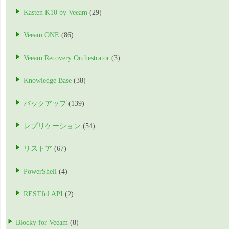
Kasten K10 by Veeam
(29)
Veeam ONE
(86)
Veeam Recovery Orchestrator
(3)
Knowledge Base
(38)
バックアップ
(139)
レプリケーション
(54)
リストア
(67)
PowerShell
(4)
RESTful API
(2)
Blocky for Veeam
(8)