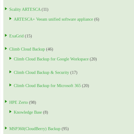
Scality ARTESCA
(11)
ARTESCA+ Veeam unified software appliance
(6)
ExaGrid
(15)
Climb Cloud Backup
(46)
Climb Cloud Backup for Google Workspace
(20)
Climb Cloud Backup & Security
(17)
Climb Cloud Backup for Microsoft 365
(20)
HPE Zerto
(98)
Knowledge Base
(8)
MSP360(CloudBerry) Backup
(95)