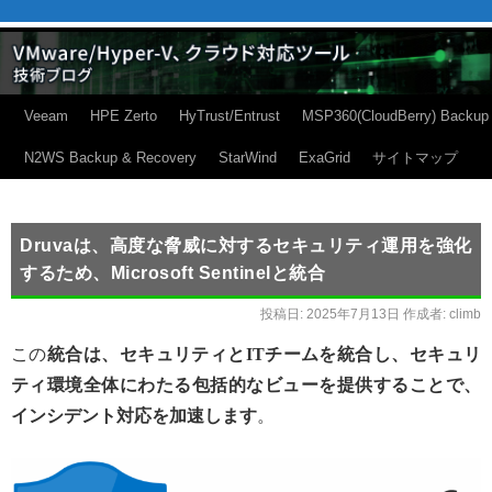
Veeam
HPE Zerto
HyTrust/Entrust
MSP360(CloudBerry) Backup
N2WS Backup & Recovery
StarWind
ExaGrid
サイトマップ
Druvaは、高度な脅威に対するセキュリティ運用を強化
するため、Microsoft Sentinelと統合
投稿日:
2025年7月13日
作成者:
climb
この
統合は、セキュリティとITチームを統合し、セキュリ
ティ環境全体にわたる包括的なビューを提供することで、
インシデント対応を加速します
。