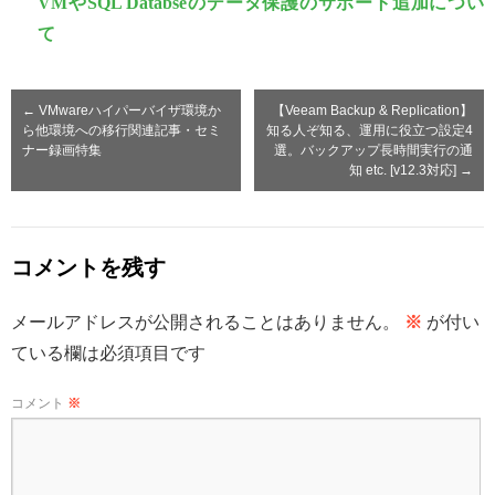
VMやSQL Databseのデータ保護のサポート追加につい
て
←
VMwareハイパーバイザ環境か
【Veeam Backup & Replication】
ら他環境への移行関連記事・セミ
知る人ぞ知る、運用に役立つ設定4
ナー録画特集
選。バックアップ長時間実行の通
知 etc. [v12.3対応]
→
コメントを残す
メールアドレスが公開されることはありません。
※
が付い
ている欄は必須項目です
コメント
※