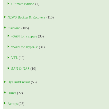
Ultimate Edition
(7)
N2WS Backup & Recovery
(110)
StarWind
(105)
vSAN for vShpere
(35)
vSAN for Hyper-V
(31)
VTL
(19)
SAN & NAS
(10)
HyTrust/Entrust
(55)
Druva
(22)
Accops
(22)