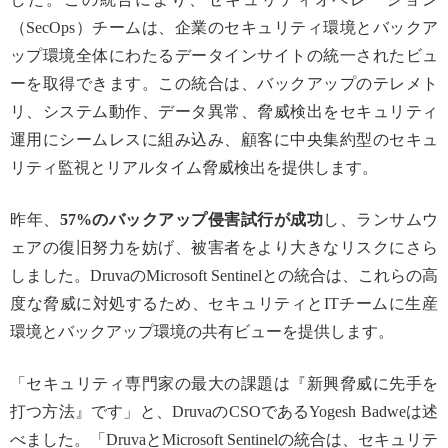
（SecOps）チームは、企業のセキュリティ環境とバックア
ップ環境全体にわたるデータインサイトの統一されたビュ
ーを取得できます。この統合は、バックアップのテレメト
リ、システム動作、データ異常、脅威検出をセキュリティ
運用にシームレスに組み込み、顧客に中央集約型のセキュ
リティ監視とリアルタイム脅威検出を提供します。
昨年、
57%のバックアップ侵害試行が成功
し、ランサムウ
ェアの復旧努力を妨げ、被害者をより大きなリスクにさら
しました。DruvaのMicrosoft Sentinelとの統合は、これらの高
度な脅威に対処するため、セキュリティとITチームに生産
環境とバックアップ環境の共有ビューを提供します。
「セキュリティ専門家の最大の課題は『新興脅威に先手を
打つ方法』です」と、DruvaのCSOであるYogesh Badweは述
べました。「DruvaとMicrosoft Sentinelの統合は、セキュリテ