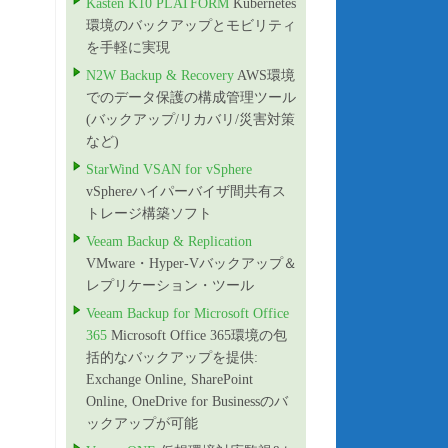
Kasten K10 PLATFORM
Kubernetes
環境のバックアップとモビリティ
を手軽に実現
N2W Backup & Recovery
AWS環境
でのデータ保護の構成管理ツール
(バックアップ/リカバリ/災害対策
など)
StarWind VSAN for vSphere
vSphereハイパーバイザ間共有ス
トレージ構築ソフト
Veeam Backup & Replication
VMware・Hyper-Vバックアップ＆
レプリケーション・ツール
Veeam Backup for Microsoft Office
365
Microsoft Office 365環境の包
括的なバックアップを提供:
Exchange Online, SharePoint
Online, OneDrive for Businessのバ
ックアップが可能