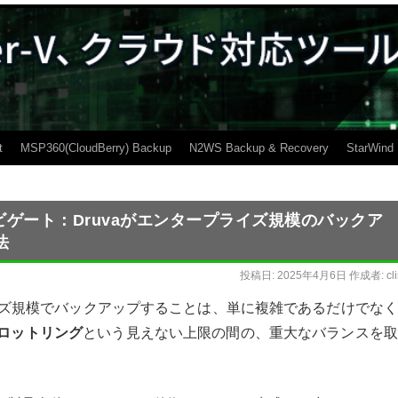
t
MSP360(CloudBerry) Backup
N2WS Backup & Recovery
StarWind
の制限をナビゲート：Druvaがエンタープライズ規模のバックア
法
投稿日:
2025年4月6日
作成者:
cl
プライズ規模でバックアップすることは、単に複雑であるだけでな
スロットリング
という見えない上限の間の、重大なバランスを取