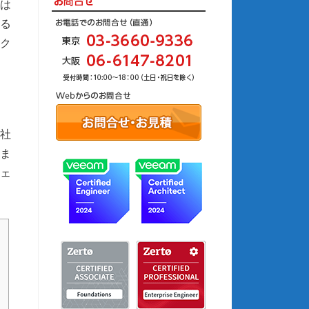
ムは
する
ック
千社
ま
ジェ
ャ