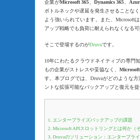
企業が
Microsoft 365
、
Dynamics 365
、
Azur
ボトルネックや遅延を発生させることなく
よう強いられています。また、Microso
アップ戦略でも負荷に耐えられなくなる可
そこで登場するのが
Druva
です。
10年にわたるクラウドネイティブの専門知
もの企業がストレスや妥協なく、
Micro
す。本ブログでは、Druvaがどのような方
ントな拡張可能なバックアップと復元を提
1.
エンタープライズバックアップの課題
2.
Microsoft APIスロットリングとは何
3.
Druvaのソリューション：エンタープ