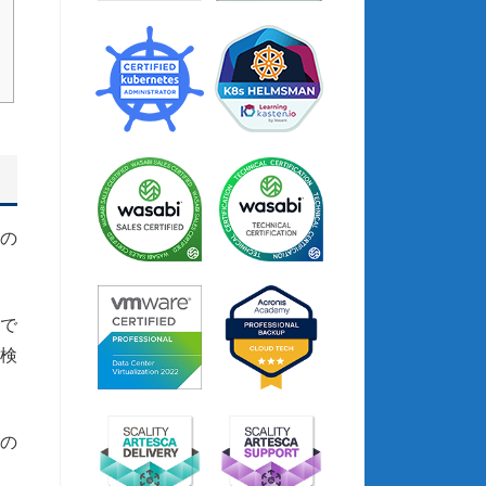
Aの
者で
検
るの