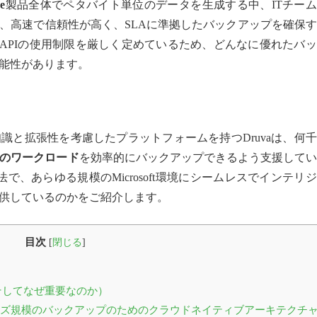
e
製品全体でペタバイト単位のデータを生成する中、ITチー
、高速で信頼性が高く、SLAに準拠したバックアップを確保
ftはAPIの使用制限を厳しく定めているため、どんなに優れたバ
能性があります。
識と拡張性を考慮したプラットフォームを持つDruvaは、何
softのワークロード
を効率的にバックアップできるよう支援してい
法で、あらゆる規模のMicrosoft環境にシームレスでインテリ
供しているのかをご紹介します。
目次
[
閉じる
]
か（そしてなぜ重要なのか）
ライズ規模のバックアップのためのクラウドネイティブアーキテクチ