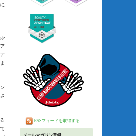
めに
ge
クア
クア
ま
イン
さ
する
RSSフィードを取得する
て
メールマガジン登録