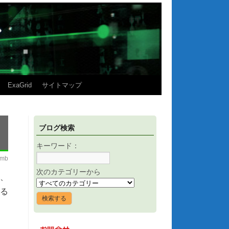
ExaGrid
サイトマップ
ブログ検索
キーワード：
imb
次のカテゴリーから
く、
る