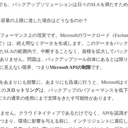
でも、バックアップソリューションは日々のSLAを満たすた
ている容量の上限に達した場合はどうなるのか？
マンス上の現実です。Microsoftのワークロード（Exchan
ntやTeamsまで）は、絶え間なくデータを生成します。このデータをバッ
たSLAの範囲内で、中断することなく、規模を拡大してバッ
ありません。問題は、バックアップツール自体にあるとは限り
に見えない限界、つまり
Microsoft APIの制限
です。
あまりにも頻繁に、あまりにも迅速に行うと、Microsoftは
この
スロットリング
は、バックアップのパフォーマンスを低下
65サービスの通常の使用にまで支障をきたす可能性があります。
ません。クラウドネイティブであるだけでなく、APIを認識
つまり、環境に影響を与える前に、インテリジェントに適応し