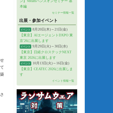
ン】Veeamハンズオンセミナー 基
本編
セミナー情報一覧
出展・参加イベント
8月20日(木)～21日(金)
イベント
【東京】AIエージェントDXPO 東
京'26に出展します
9月29日(火)～30日(水)
イベント
【東京】日経クロステックNEXT
東京 2026に出展します
せ
10月13日(火)～16日(金)
イベント
して
【東京】CEATEC 2026に出展しま
築
す
イベント情報一覧
さ