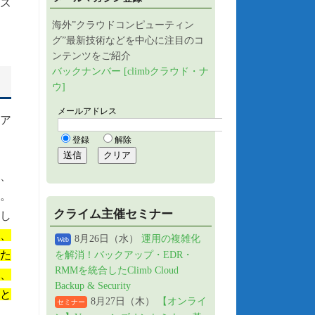
イズ
海外”クラウドコンピューティン
グ”最新技術などを中心に注目のコ
ンテンツをご紹介
バックナンバー [climbクラウド・ナ
ウ]
クア
e、
す。
クライム主催セミナー
貫し
、
8月26日（水）
運用の複雑化
Web
せた
を解消！バックアップ・EDR・
RMMを統合したClimb Cloud
し、
Backup & Security
と
8月27日（木）
【オンライ
セミナー