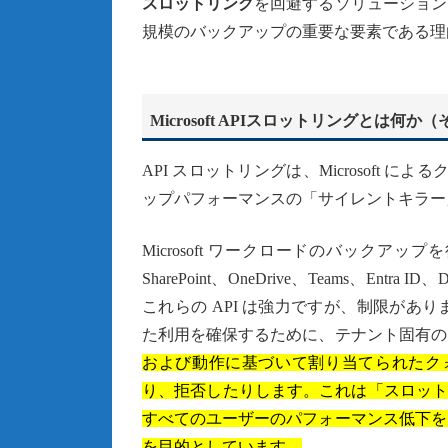
スロットリング
を回避するソリューション
規模のバックアップの重要な要素である理
Microsoft APIスロットリングとは何
API スロットリングは、Microsoft 
ップパフォーマンスの「サイレントキラー
Microsoft ワークロードのバックアップを
SharePoint、OneDrive、Teams、En
これらの API は強力ですが、制限がありま
た利用を確保するために、テナント固有の
および動作に基づいて割り当てられたクォータ
り、拒否したりします。これは「スロットリン
すべてのユーザーのパフォーマンス低下を
を目的としています。