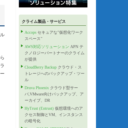
ク
クライム製品・サービス
Accops
セキュアな”仮想化ワーク
ル
スペース”
AWS対応ソリューション
APN テ
クノロジーパートナーのクライム
から
が提供
トラ
CloudBerry Backup
クラウド・ス
ロー
トレージへのバックアップ・ツー
ル
Druva Phoenix
クラウド型サー
バ,VMware向けバックアップ、ア
ーカイブ、DR
HyTrust (Entrust)
仮想環境へのア
クセス制御とVM、インスタンス
の暗号化