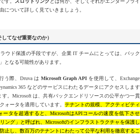
です。
スロットリング
とは何か、そしてそれがエンタープラ
由について詳しく見ていきましょう。
か（そしてなぜ重要なのか）
によるクラウド保護の手段ですが、企業 IT チームにとっては、バッ
」となる可能性があります。
行う際、Druva は
Microsoft Graph API
を使用して、Exchang
tra ID、Dynamics 365 などのサービスにわたるデータにアクセスしま
す。Microsoft は、共有バックエンドリソースの公平かつ一
クォータを適用しています。
テナントの規模、アクティビティ
を超過すると、MicrosoftはAPIコールの速度を低下さ
グ」と呼ばれ、Microsoftのインフラストラクチャを保護
防止し、数百万のテナントにわたって公平な利用を徹底するこ