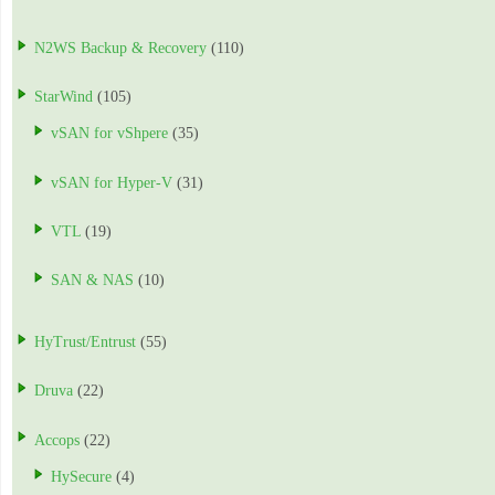
N2WS Backup & Recovery
(110)
StarWind
(105)
vSAN for vShpere
(35)
vSAN for Hyper-V
(31)
VTL
(19)
SAN & NAS
(10)
HyTrust/Entrust
(55)
Druva
(22)
Accops
(22)
HySecure
(4)