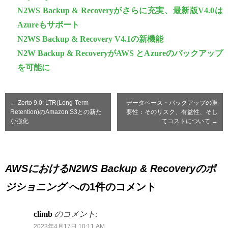
N2WS Backup & Recoveryがさらに充実、最新版V4.0は
Azureもサポート
N2WS Backup & Recovery V4.1の新機能
N2W Backup & RecoveryがAWS とAzureのバックアップ
を可能に
←
Zerto 9.0: LTR(Long-Term
データベース・バックアップの重
Retention)のAmazon S3との新た
要性：そのリスク、有益性、そし
な強化
てコストについて
→
AWSにおけるN2WS Backup & Recoveryのポ
ジショニング
への1件のコメント
climb
のコメント:
2023年4月17日 10:11 AM