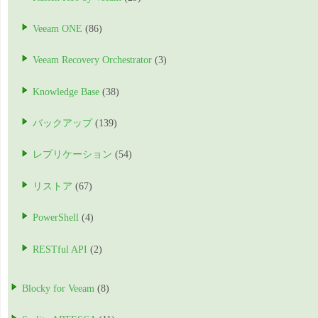
Veeam ONE
(86)
Veeam Recovery Orchestrator
(3)
Knowledge Base
(38)
バックアップ
(139)
レプリケーション
(54)
リストア
(67)
PowerShell
(4)
RESTful API
(2)
Blocky for Veeam
(8)