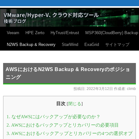
Veeam
HPE Zerto
HyTrust/Entrust
MSP360(CloudBerry) Backup
N2WS Backup & Recovery
StarWind
ExaGrid
サイトマップ
AWSにおけるN2WS Backup & Recoveryのポジショ
ニング
投稿日:
2022年3月12日
作成者:
climb
目次
[
閉じる
]
1.
なぜAWSにはバックアップが必要なのか？
2.
AWSにおけるバックアップとリカバリーの必要項目
3.
AWSにおけるバックアップとリカバリーの4つの選択オプ