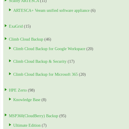
Scality ARTESCA
(11)
ARTESCA+ Veeam unified software appliance
(6)
ExaGrid
(15)
Climb Cloud Backup
(46)
Climb Cloud Backup for Google Workspace
(20)
Climb Cloud Backup & Security
(17)
Climb Cloud Backup for Microsoft 365
(20)
HPE Zerto
(98)
Knowledge Base
(8)
MSP360(CloudBerry) Backup
(95)
Ultimate Edition
(7)