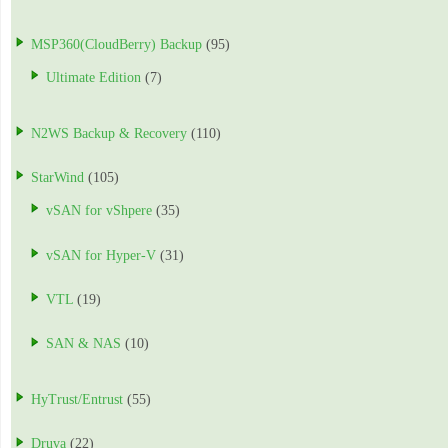
MSP360(CloudBerry) Backup
(95)
Ultimate Edition
(7)
N2WS Backup & Recovery
(110)
StarWind
(105)
vSAN for vShpere
(35)
vSAN for Hyper-V
(31)
VTL
(19)
SAN & NAS
(10)
HyTrust/Entrust
(55)
Druva
(22)