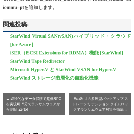
iommu=pt
を追加します。
関連投稿:
StarWind Virtual SAN(vSAN)ハイブリッド・クラウド
[for Azure］
iSER（iSCSI Extensions for RDMA）機能 [StarWind]
StarWind Tape Redirector
Microsoft Hyper-V と StarWind VSAN for Hyper-V
StarWind ストレージ階層化の自動化機能
←
継続的なデータ保護で超低RPO
ExaGrid の多層型バックアップ ス
を実現可: 5分でランサムウェアか
トレージ:リテンション タイムロッ
ら復旧 [Zerto]
クでランサムウェア対策を徹底
→