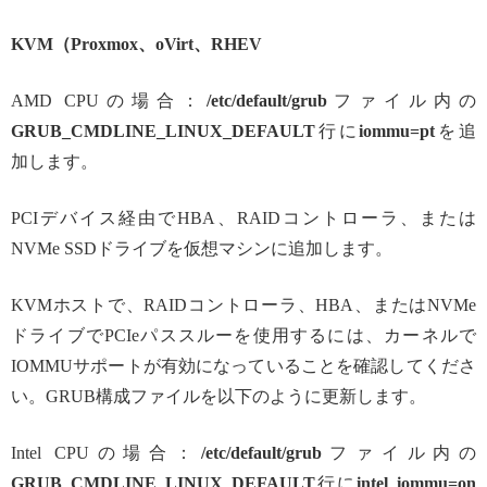
KVM（Proxmox、oVirt、RHEV
AMD CPUの場合：
/etc/default/grub
ファイル内の
GRUB_CMDLINE_LINUX_DEFAULT
行に
iommu=pt
を追
加します。
PCIデバイス経由でHBA、RAIDコントローラ、または
NVMe SSDドライブを仮想マシンに追加します。
KVMホストで、RAIDコントローラ、HBA、またはNVMe
ドライブでPCIeパススルーを使用するには、カーネルで
IOMMUサポートが有効になっていることを確認してくださ
い。GRUB構成ファイルを以下のように更新します。
Intel CPUの場合：
/etc/default/grub
ファイル内の
GRUB_CMDLINE_LINUX_DEFAULT
行に
intel_iommu=on