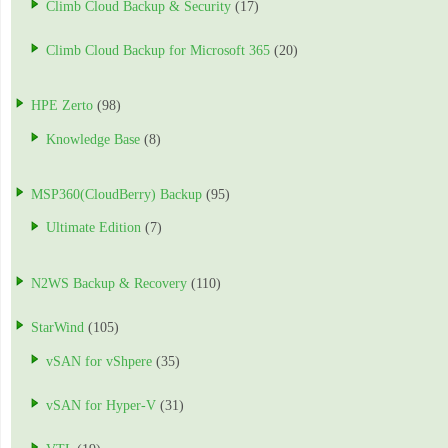
Climb Cloud Backup & Security
(17)
Climb Cloud Backup for Microsoft 365
(20)
HPE Zerto
(98)
Knowledge Base
(8)
MSP360(CloudBerry) Backup
(95)
Ultimate Edition
(7)
N2WS Backup & Recovery
(110)
StarWind
(105)
vSAN for vShpere
(35)
vSAN for Hyper-V
(31)