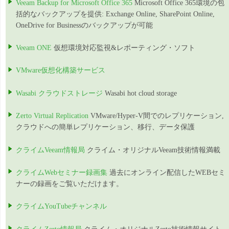
Veeam Backup for Microsoft Office 365
Microsoft Office 365環境の包
括的なバックアップを提供: Exchange Online, SharePoint Online,
OneDrive for Businessのバックアップが可能
Veeam ONE
仮想環境対応監視&レポーティング・ソフト
VMware仮想化構築サービス
Wasabi クラウドストレージ
Wasabi hot cloud storage
Zerto Virtual Replication
VMware/Hyper-V間でのレプリケーション,
クラウドへの簡単レプリケーション、移行、データ保護
クライムVeeam情報局
クライム・オリジナルVeeam技術情報満載
クライムWebセミナー録画集
過去にオンライン配信したWEBセミ
ナーの録画をご覧いただけます。
クライムYouTubeチャンネル