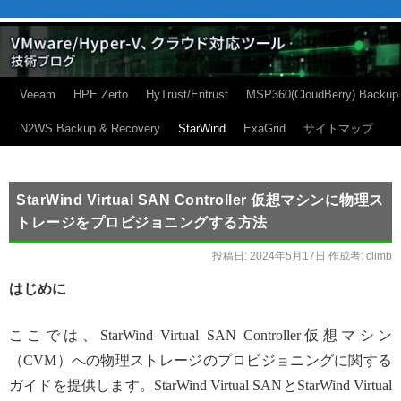
Veeam
HPE Zerto
HyTrust/Entrust
MSP360(CloudBerry) Backup
N2WS Backup & Recovery
StarWind
ExaGrid
サイトマップ
StarWind Virtual SAN Controller 仮想マシンに物理ス
トレージをプロビジョニングする方法
投稿日:
2024年5月17日
作成者:
climb
はじめに
ここでは、StarWind Virtual SAN Controller仮想マシン
（CVM）への物理ストレージのプロビジョニングに関する
ガイドを提供します。StarWind Virtual SANとStarWind Virtual