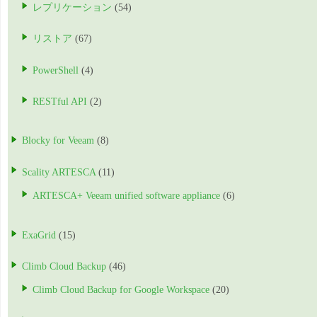
レプリケーション
(54)
リストア
(67)
PowerShell
(4)
RESTful API
(2)
Blocky for Veeam
(8)
Scality ARTESCA
(11)
ARTESCA+ Veeam unified software appliance
(6)
ExaGrid
(15)
Climb Cloud Backup
(46)
Climb Cloud Backup for Google Workspace
(20)