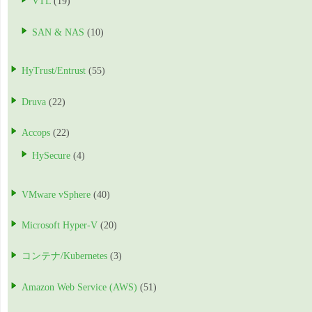
VTL
(19)
SAN & NAS
(10)
HyTrust/Entrust
(55)
Druva
(22)
Accops
(22)
HySecure
(4)
VMware vSphere
(40)
Microsoft Hyper-V
(20)
コンテナ/Kubernetes
(3)
Amazon Web Service (AWS)
(51)