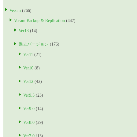
Veeam
(766)
Veeam Backup & Replication
(447)
Ver13
(14)
過去バージョン
(176)
Ver11
(21)
Ver10
(8)
Ver12
(42)
Ver9.5
(23)
Ver9.0
(14)
Ver8.0
(29)
Ver7.0
(13)