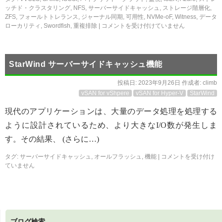
ッチド・クラスタリング
,
NFS
,
サーバーサイドキャッシュ
,
ストレージ階層化
,
ZFS
,
フォールトトレランス
,
ジャーナル同期
,
可用性
,
NVMe-oF
,
Witness
,
データ
ローカリティ
,
Swordfish
,
重複排除
|
コメントを受け付けていません
StarWind サーバーサイドキャッシュ機能
投稿日:
2023年9月26日
作成者:
climb
vSAN for vShpere
vSAN for Hyper-V
StarWind
現代のアプリケーションは、大量のデータ処理を処理する
ように設計されているため、より大きなI/O数が発生しま
す。その結果、 (さらに…)
タグ:
サーバーサイドキャッシュ
,
オールフラッシュ
,
機能
|
コメントを受け付け
ていません
ブログ検索