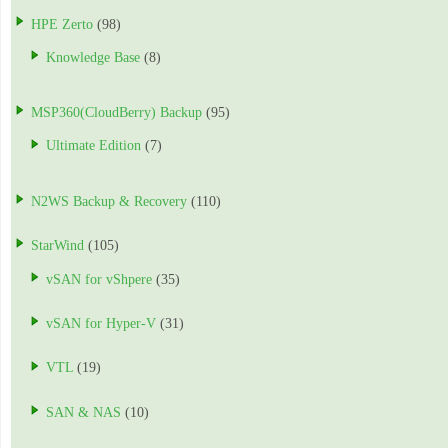
HPE Zerto
(98)
Knowledge Base
(8)
MSP360(CloudBerry) Backup
(95)
Ultimate Edition
(7)
N2WS Backup & Recovery
(110)
StarWind
(105)
vSAN for vShpere
(35)
vSAN for Hyper-V
(31)
VTL
(19)
SAN & NAS
(10)