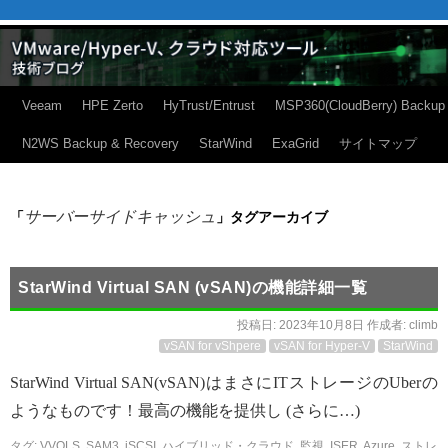
Veeam
HPE Zerto
HyTrust/Entrust
MSP360(CloudBerry) Backup
N2WS Backup & Recovery
StarWind
ExaGrid
サイトマップ
サーバーサイドキャッシュ
「
」タグアーカイブ
StarWind Virtual SAN (vSAN)の機能詳細一覧
投稿日:
2023年10月8日
作成者:
climb
vSAN for vShpere
vSAN for Hyper-V
StarWind
StarWind Virtual SAN(vSAN)はまさにITストレージのUberの
ようなものです！最高の機能を提供し (さらに…)
タグ:
VVOLS
,
SAM3
,
iSCSI
,
ハイブリッド・クラウド
,
監視
,
ISER
,
Azure
,
ストレ