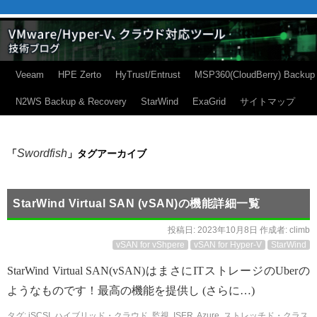
Veeam
HPE Zerto
HyTrust/Entrust
MSP360(CloudBerry) Backup
N2WS Backup & Recovery
StarWind
ExaGrid
サイトマップ
Swordfish
「
」タグアーカイブ
StarWind Virtual SAN (vSAN)の機能詳細一覧
投稿日:
2023年10月8日
作成者:
climb
vSAN for vShpere
vSAN for Hyper-V
StarWind
StarWind Virtual SAN(vSAN)はまさにITストレージのUberの
ようなものです！最高の機能を提供し (さらに…)
タグ:
iSCSI
,
ハイブリッド・クラウド
,
監視
,
ISER
,
Azure
,
ストレッチド・クラス