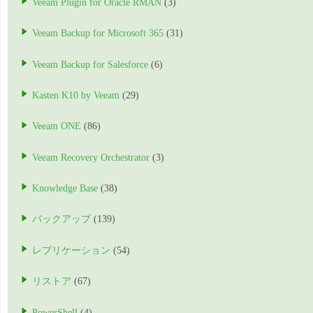
Veeam Plugin for Oracle RMAN
(3)
Veeam Backup for Microsoft 365
(31)
Veeam Backup for Salesforce
(6)
Kasten K10 by Veeam
(29)
Veeam ONE
(86)
Veeam Recovery Orchestrator
(3)
Knowledge Base
(38)
バックアップ
(139)
レプリケーション
(54)
リストア
(67)
PowerShell
(4)