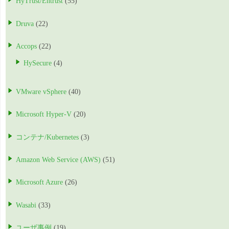
HyTrust/Entrust
(55)
Druva
(22)
Accops
(22)
HySecure
(4)
VMware vSphere
(40)
Microsoft Hyper-V
(20)
コンテナ/Kubernetes
(3)
Amazon Web Service (AWS)
(51)
Microsoft Azure
(26)
Wasabi
(33)
ユーザ事例
(19)