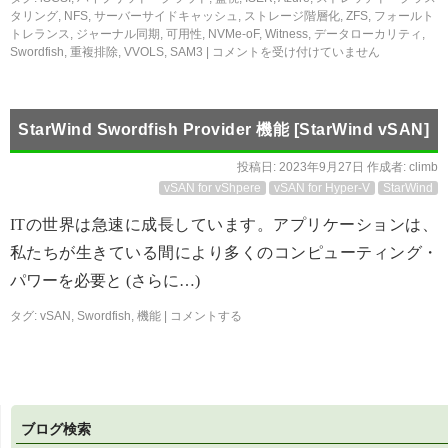
タリング
,
NFS
,
サーバーサイドキャッシュ
,
ストレージ階層化
,
ZFS
,
フォールト
トレランス
,
ジャーナル同期
,
可用性
,
NVMe-oF
,
Witness
,
データローカリティ
,
Swordfish
,
重複排除
,
VVOLS
,
SAM3
|
コメントを受け付けていません
StarWind Swordfish Provider 機能 [StarWind vSAN]
投稿日:
2023年9月27日
作成者:
climb
vSAN for vShpere
vSAN for Hyper-V
StarWind
ITの世界は急速に成長しています。アプリケーションは、
私たちが生きている間により多くのコンピューティング・
パワーを必要と (さらに…)
タグ:
vSAN
,
Swordfish
,
機能
|
コメントする
ブログ検索