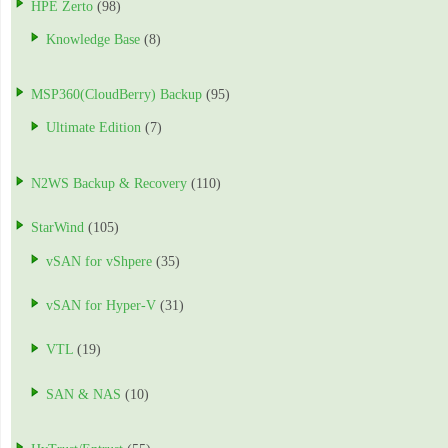
HPE Zerto
(98)
Knowledge Base
(8)
MSP360(CloudBerry) Backup
(95)
Ultimate Edition
(7)
N2WS Backup & Recovery
(110)
StarWind
(105)
vSAN for vShpere
(35)
vSAN for Hyper-V
(31)
VTL
(19)
SAN & NAS
(10)