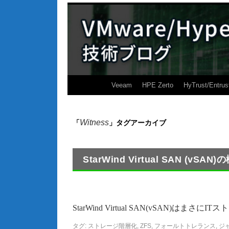
Veeam
HPE Zerto
HyTrust/Entrus
Witness
「
」タグアーカイブ
StarWind Virtual SAN (vS
StarWind Virtual SAN(vSAN)
タグ:
ストレージ階層化
,
ZFS
,
フォールトトレランス
,
ジ