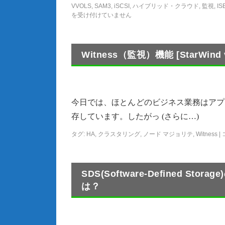
VVOLS
,
SAM3
,
iSCSI
,
ハイブリッド・クラウド
,
監視
,
IS
を受け付けていません
Witness（監視）機能 [StarWind 
今日では、ほとんどのビジネス業務はアプ
存しています。したがっ (さらに…)
タグ:
HA
,
クラスタリング
,
ノード マジョリテ
,
Witness
|
SDS(Software-Defined S
は？