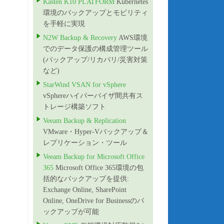
Kasten K10 PLATFORM
Kubernetes
環境のバックアップとモビリティ
を手軽に実現
N2W Backup & Recovery
AWS環境
でのデータ保護の構成管理ツール
(バックアップ/リカバリ/災害対策
など)
StarWind VSAN for vSphere
vSphereハイパーバイザ間共有ス
トレージ構築ソフト
Veeam Backup & Replication
VMware・Hyper-Vバックアップ＆
レプリケーション・ツール
Veeam Backup for Microsoft Office
365
Microsoft Office 365環境の包
括的なバックアップを提供:
Exchange Online, SharePoint
Online, OneDrive for Businessのバ
ックアップが可能