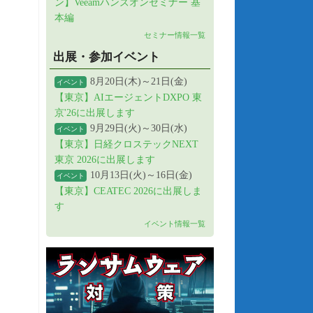
ン】Veeamハンズオンセミナー 基
本編
セミナー情報一覧
出展・参加イベント
8月20日(木)～21日(金)
イベント
【東京】AIエージェントDXPO 東
京'26に出展します
9月29日(火)～30日(水)
イベント
【東京】日経クロステックNEXT
東京 2026に出展します
10月13日(火)～16日(金)
イベント
【東京】CEATEC 2026に出展しま
す
イベント情報一覧