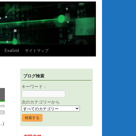
ExaGrid
サイトマップ
ブログ検索
キーワード：
次のカテゴリーから
imb
nd
…)