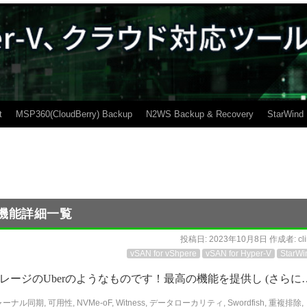
t
MSP360(CloudBerry) Backup
N2WS Backup & Recovery
StarWind
AN)の機能詳細一覧
投稿日:
2023年10月8日
作成者:
cl
vSAN for vShpere
vSAN for Hyper-V
StarWi
はまさにITストレージのUberのようなものです！最高の機能を提供し (さらに
ャーナル同期
,
可用性
,
NVMe-oF
,
Witness
,
データローカリティ
,
Swordfish
,
重複排除
,