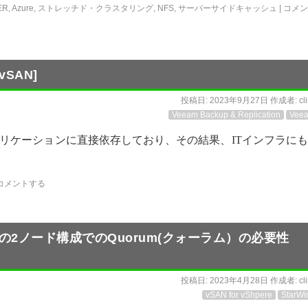
ER
,
Azure
,
ストレッチド・クラスタリング
,
NFS
,
サーバーサイドキャッシュ
|
コメン
vSAN]
投稿日:
2023年9月27日
作成者:
cl
Veeam Backup & Replication
Vee
リケーションに直接依存しており、その結果、ITインフラに
コメントする
torage)の2ノード構成でのQuorum(クォーラム）の必要性
投稿日:
2023年4月28日
作成者:
cl
vSAN for vShpere
StarWi