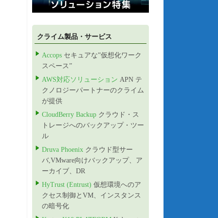
クライム製品・サービス
Accops
セキュアな”仮想化ワーク
スペース”
AWS対応ソリューション
APN テ
クノロジーパートナーのクライム
が提供
CloudBerry Backup
クラウド・ス
トレージへのバックアップ・ツー
ル
Druva Phoenix
クラウド型サー
バ,VMware向けバックアップ、ア
ーカイブ、DR
HyTrust (Entrust)
仮想環境へのア
クセス制御とVM、インスタンス
の暗号化