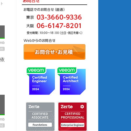
ト
imb
am
も依
imb
nd