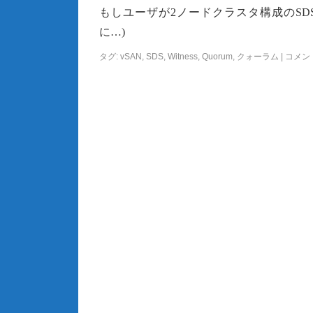
もしユーザが2ノードクラスタ構成のSDS(Soft
に…)
タグ:
vSAN
,
SDS
,
Witness
,
Quorum
,
クォーラム
|
コメン