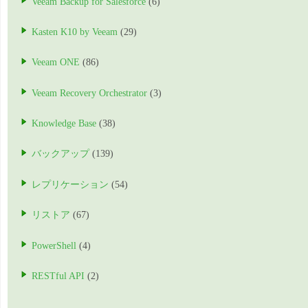
Veeam Backup for Salesforce
(6)
Kasten K10 by Veeam
(29)
Veeam ONE
(86)
Veeam Recovery Orchestrator
(3)
Knowledge Base
(38)
バックアップ
(139)
レプリケーション
(54)
リストア
(67)
PowerShell
(4)
RESTful API
(2)