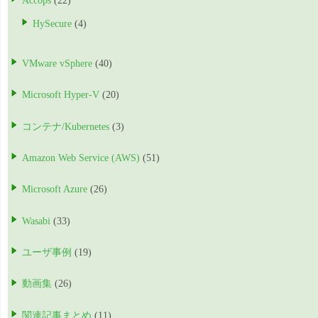
Accops
(22)
HySecure
(4)
VMware vSphere
(40)
Microsoft Hyper-V
(20)
コンテナ/Kubernetes
(3)
Amazon Web Service (AWS)
(51)
Microsoft Azure
(26)
Wasabi
(33)
ユーザ事例
(19)
動画集
(26)
関連記事まとめ
(11)