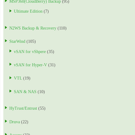
MSP360(CloudBerry) Backup
(95)
Ultimate Edition
(7)
N2WS Backup & Recovery
(110)
StarWind
(105)
vSAN for vShpere
(35)
vSAN for Hyper-V
(31)
VTL
(19)
SAN & NAS
(10)
HyTrust/Entrust
(55)
Druva
(22)