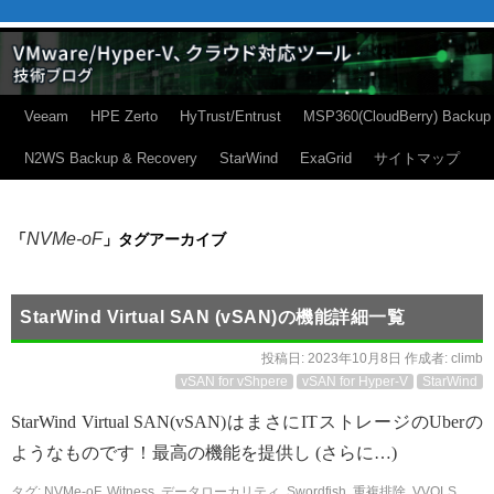
Veeam
HPE Zerto
HyTrust/Entrust
MSP360(CloudBerry) Backup
N2WS Backup & Recovery
StarWind
ExaGrid
サイトマップ
NVMe-oF
「
」タグアーカイブ
StarWind Virtual SAN (vSAN)の機能詳細一覧
投稿日:
2023年10月8日
作成者:
climb
vSAN for vShpere
vSAN for Hyper-V
StarWind
StarWind Virtual SAN(vSAN)はまさにITストレージのUberの
ようなものです！最高の機能を提供し (さらに…)
タグ:
NVMe-oF
,
Witness
,
データローカリティ
,
Swordfish
,
重複排除
,
VVOLS
,