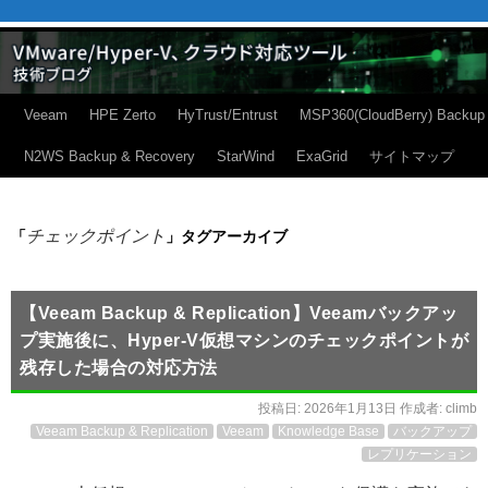
Veeam
HPE Zerto
HyTrust/Entrust
MSP360(CloudBerry) Backup
N2WS Backup & Recovery
StarWind
ExaGrid
サイトマップ
チェックポイント
「
」タグアーカイブ
【Veeam Backup & Replication】Veeamバックアッ
プ実施後に、Hyper-V仮想マシンのチェックポイントが
残存した場合の対応方法
投稿日:
2026年1月13日
作成者:
climb
Veeam Backup & Replication
Veeam
Knowledge Base
バックアップ
レプリケーション