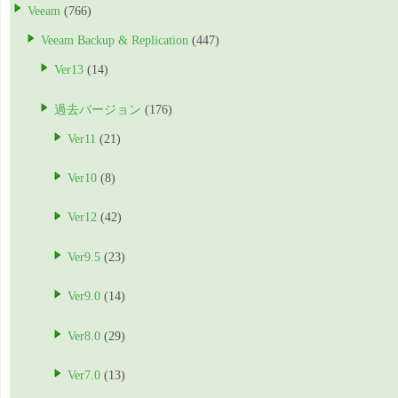
Veeam
(766)
Veeam Backup & Replication
(447)
Ver13
(14)
過去バージョン
(176)
Ver11
(21)
Ver10
(8)
Ver12
(42)
Ver9.5
(23)
Ver9.0
(14)
Ver8.0
(29)
Ver7.0
(13)