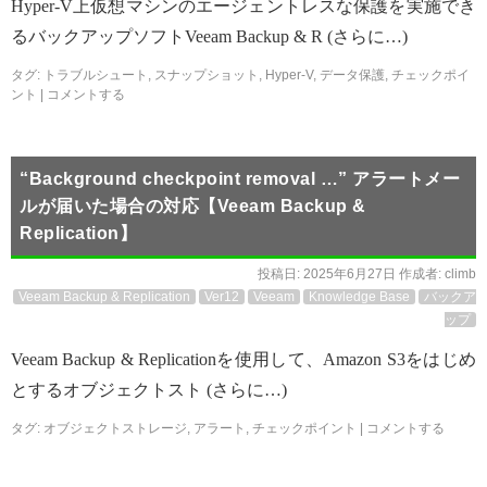
Hyper-V上仮想マシンのエージェントレスな保護を実施でき
るバックアップソフトVeeam Backup & R (さらに…)
タグ:
トラブルシュート
,
スナップショット
,
Hyper-V
,
データ保護
,
チェックポイ
ント
|
コメントする
“Background checkpoint removal …” アラートメー
ルが届いた場合の対応【Veeam Backup &
Replication】
投稿日:
2025年6月27日
作成者:
climb
Veeam Backup & Replication
Ver12
Veeam
Knowledge Base
バックア
ップ
Veeam Backup & Replicationを使用して、Amazon S3をはじめ
とするオブジェクトスト (さらに…)
タグ:
オブジェクトストレージ
,
アラート
,
チェックポイント
|
コメントする