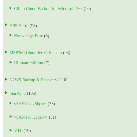
Climb Cloud Backup for Microsoft 365
(20)
HPE Zerto
(98)
Knowledge Base
(8)
MSP360(CloudBerry) Backup
(95)
Ultimate Edition
(7)
N2WS Backup & Recovery
(110)
StarWind
(105)
vSAN for vShpere
(35)
vSAN for Hyper-V
(31)
VTL
(19)