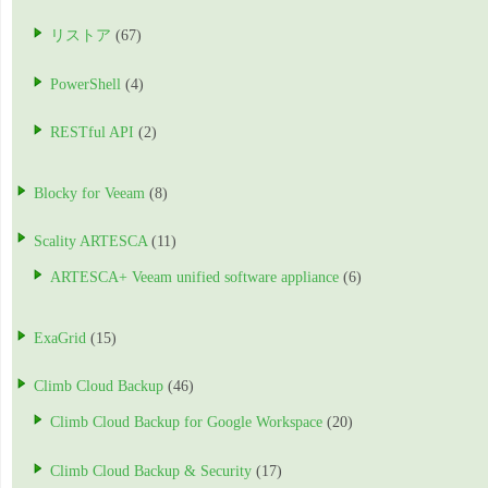
リストア
(67)
PowerShell
(4)
RESTful API
(2)
Blocky for Veeam
(8)
Scality ARTESCA
(11)
ARTESCA+ Veeam unified software appliance
(6)
ExaGrid
(15)
Climb Cloud Backup
(46)
Climb Cloud Backup for Google Workspace
(20)
Climb Cloud Backup & Security
(17)