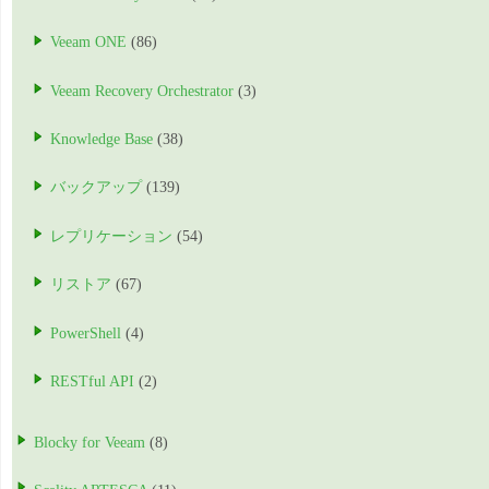
Veeam ONE
(86)
Veeam Recovery Orchestrator
(3)
Knowledge Base
(38)
バックアップ
(139)
レプリケーション
(54)
リストア
(67)
PowerShell
(4)
RESTful API
(2)
Blocky for Veeam
(8)