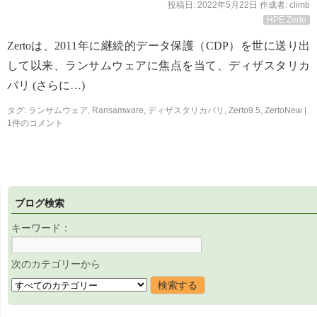
投稿日:
2022年5月22日
作成者:
climb
HPE Zerto
Zertoは、2011年に継続的データ保護（CDP）を世に送り出
して以来、ランサムウェアに焦点を当て、ディザスタリカ
バリ (さらに…)
タグ:
ランサムウェア
,
Ransamware
,
ディザスタリカバリ
,
Zerto9.5
,
ZertoNew
|
1件のコメント
ブログ検索
キーワード：
次のカテゴリーから