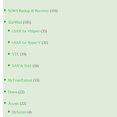
N2WS Backup & Recovery
(110)
StarWind
(105)
vSAN for vShpere
(35)
vSAN for Hyper-V
(31)
VTL
(19)
SAN & NAS
(10)
HyTrust/Entrust
(55)
Druva
(22)
Accops
(22)
HySecure
(4)