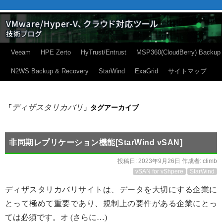
Veeam
HPE Zerto
HyTrust/Entrust
MSP360(CloudBerry) Backup
N2WS Backup & Recovery
StarWind
ExaGrid
サイトマップ
ディザスタリカバリ
「
」タグアーカイブ
非同期レプリケーション機能[StarWind vSAN]
投稿日:
2023年9月26日
作成者:
climb
vSAN for vShpere
StarWind
ディザスタリカバリサイトは、データを大切にする企業に
とって極めて重要であり、規制上の要件がある企業にとっ
ては必須です。オ (さらに…)