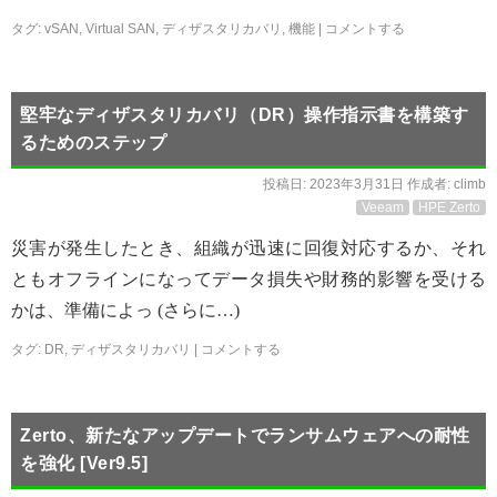
タグ:
vSAN
,
Virtual SAN
,
ディザスタリカバリ
,
機能
|
コメントする
堅牢なディザスタリカバリ（DR）操作指示書を構築す
るためのステップ
投稿日:
2023年3月31日
作成者:
climb
Veeam
HPE Zerto
災害が発生したとき、組織が迅速に回復対応するか、それ
ともオフラインになってデータ損失や財務的影響を受ける
かは、準備によっ (さらに…)
タグ:
DR
,
ディザスタリカバリ
|
コメントする
Zerto、新たなアップデートでランサムウェアへの耐性
を強化 [Ver9.5]