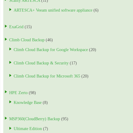
Scality ARTESCA
(11)
ARTESCA+ Veeam unified software appliance
(6)
ExaGrid
(15)
Climb Cloud Backup
(46)
Climb Cloud Backup for Google Workspace
(20)
Climb Cloud Backup & Security
(17)
Climb Cloud Backup for Microsoft 365
(20)
HPE Zerto
(98)
Knowledge Base
(8)
MSP360(CloudBerry) Backup
(95)
Ultimate Edition
(7)