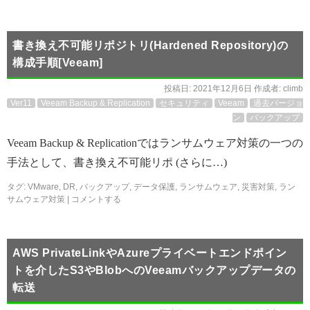
書き換え不可能リポジトリ(Hardened Repository)の
構成手順[Veeam]
投稿日:
2021年12月6日
作成者:
climb
Ver11
Veeam Backup & Replication
セキュリティ
Veeam
過去バージョ
ン
バックアップ
Veeam Backup & Replicationではランサムウェア対策の一つの
手法として、書き換え不可能リポ (さらに…)
タグ:
VMware
,
DR
,
バックアップ
,
データ保護
,
ランサムウェア
,
災害対策
,
ラン
サムウェア対策
|
コメントする
AWS PrivateLinkやAzureプライベートエンドポイン
トを介したS3やBlobへのVeeamバックアップデータの
転送