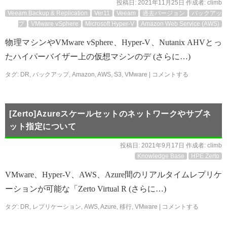
投稿日:
2021年11月25日
作成者:
climb
Veeam Backup & Replication
Ver11
Veeam
過去バージョン
バックアッ
プ
VMware vSphere
Microsoft Hyper-V
Amazon Web Service (AWS)
物理マシンやVMware vSphere、Hyper-V、Nutanix AHVとっ
たハイパーバイザー上の仮想マシンのデ (さらに…)
タグ:
DR
,
バックアップ
,
Amazon
,
AWS
,
S3
,
VMware
|
コメントする
[Zerto]Azureスケールセットのネットワークやサブネ
ット指定について
投稿日:
2021年9月17日
作成者:
climb
Knowledge Base
HPE Zerto
VMware、Hyper-V、AWS、Azure間のリアルタイムレプリケ
ーションが可能な「Zerto Virtual R (さらに…)
タグ:
DR
,
レプリケーション
,
AWS
,
Azure
,
移行
,
VMware
|
コメントする