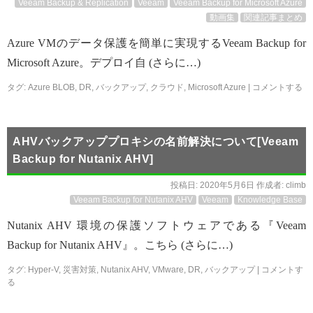
Veeam Backup & Replication
Veeam
Veeam Backup for Microsoft Azure
動画集
関連記事まとめ
Azure VMのデータ保護を簡単に実現するVeeam Backup for
Microsoft Azure。デプロイ自 (さらに…)
タグ:
Azure BLOB
,
DR
,
バックアップ
,
クラウド
,
Microsoft Azure
|
コメントする
AHVバックアッププロキシの名前解決について[Veeam
Backup for Nutanix AHV]
投稿日:
2020年5月6日
作成者:
climb
Veeam Backup for Nutanix AHV
Veeam
Knowledge Base
Nutanix AHV 環境の保護ソフトウェアである『Veeam
Backup for Nutanix AHV』。こちら (さらに…)
タグ:
Hyper-V
,
災害対策
,
Nutanix AHV
,
VMware
,
DR
,
バックアップ
|
コメントす
る