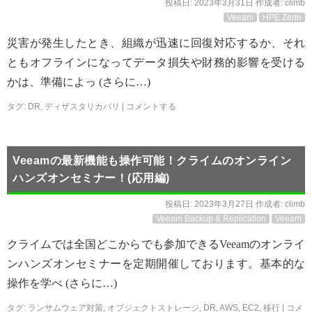
投稿日:
2023年3月31日
作成者:
climb
Veeam
HPE Zerto
災害が発生したとき、組織が迅速に回復対応するか、それ
ともオフラインになってデータ損失や財務的影響を受ける
かは、準備によっ (さらに…)
タグ:
DR
,
ディザスタリカバリ
|
コメントする
Veeamの最新機能も操作可能！クライムのオンライン
ハンズオンセミナー！(応用編)
投稿日:
2023年3月27日
作成者:
climb
Veeam Backup & Replication
Veeam
クライムでは全国どこからでも参加できるVeeamのオンライ
ンハンズオンセミナーを定期開催しております。基本的な
操作を学べ (さらに…)
タグ:
ランサムウェア対策
,
オブジェクトストレージ
,
DR
,
AWS
,
EC2
,
移行
|
コメ