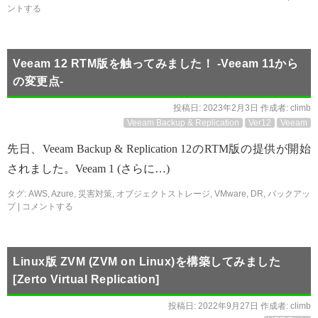
ントする
Veeam 12 RTM版を触ってみました！ -Veeam 11から
の変更点-
投稿日:
2023年2月3日
作成者:
climb
Veeam Backup & Replication
Ver12
Veeam
先日、Veeam Backup & Replication 12のRTM版の提供が開始
されました。Veeam 1 (さらに…)
タグ:
AWS
,
Azure
,
災害対策
,
オブジェクトストレージ
,
VMware
,
DR
,
バックアッ
プ
|
コメントする
Linux版 ZVM (ZVM on Linux)を構築してみました
[Zerto Virtual Replication]
投稿日:
2022年9月27日
作成者:
climb