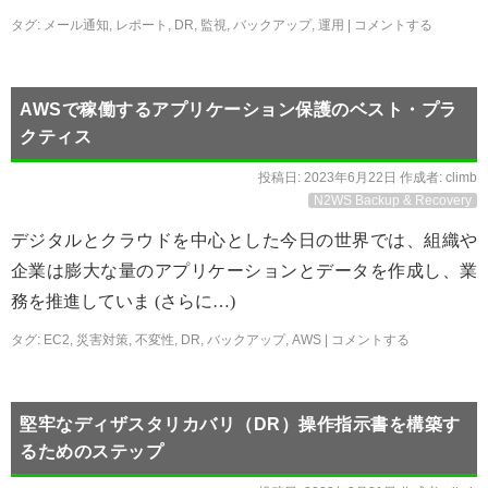
タグ:
メール通知
,
レポート
,
DR
,
監視
,
バックアップ
,
運用
|
コメントする
AWSで稼働するアプリケーション保護のベスト・プラ
クティス
投稿日:
2023年6月22日
作成者:
climb
N2WS Backup & Recovery
デジタルとクラウドを中心とした今日の世界では、組織や
企業は膨大な量のアプリケーションとデータを作成し、業
務を推進していま (さらに…)
タグ:
EC2
,
災害対策
,
不変性
,
DR
,
バックアップ
,
AWS
|
コメントする
堅牢なディザスタリカバリ（DR）操作指示書を構築す
るためのステップ