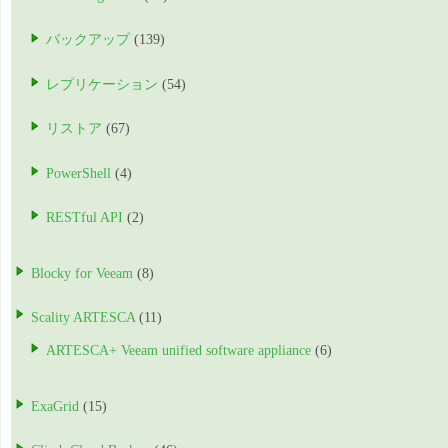
バックアップ
(139)
レプリケーション
(54)
リストア
(67)
PowerShell
(4)
RESTful API
(2)
Blocky for Veeam
(8)
Scality ARTESCA
(11)
ARTESCA+ Veeam unified software appliance
(6)
ExaGrid
(15)