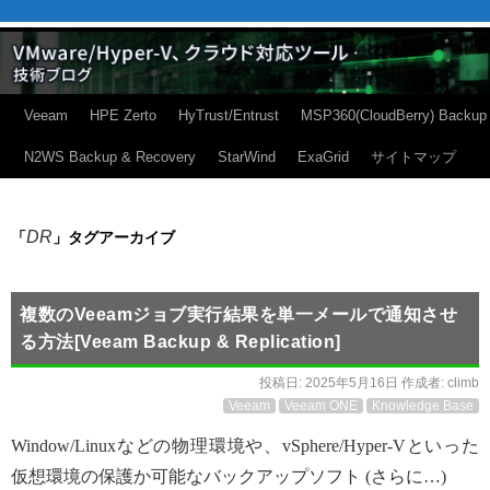
Veeam
HPE Zerto
HyTrust/Entrust
MSP360(CloudBerry) Backup
N2WS Backup & Recovery
StarWind
ExaGrid
サイトマップ
DR
「
」タグアーカイブ
複数のVeeamジョブ実行結果を単一メールで通知させ
る方法[Veeam Backup & Replication]
投稿日:
2025年5月16日
作成者:
climb
Veeam
Veeam ONE
Knowledge Base
Window/Linuxなどの物理環境や、vSphere/Hyper-Vといった
仮想環境の保護か可能なバックアップソフト (さらに…)