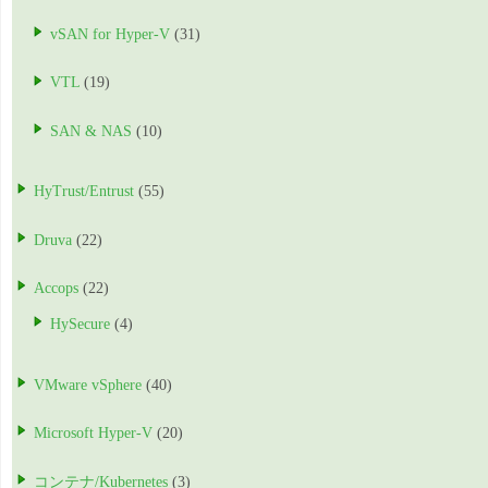
vSAN for Hyper-V
(31)
VTL
(19)
SAN & NAS
(10)
HyTrust/Entrust
(55)
Druva
(22)
Accops
(22)
HySecure
(4)
VMware vSphere
(40)
Microsoft Hyper-V
(20)
コンテナ/Kubernetes
(3)