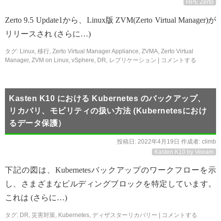
HPE Zerto
Zerto 9.5 Update1から、Linux版 ZVM(Zerto Virtual Manager)が
リリースされ (さらに…)
タグ:
Linux
,
移行
,
Zerto Virtual Manager Appliance
,
ZVMA
,
Zerto Virtual
Manager
,
ZVM on Linux
,
vSphere
,
DR
,
レプリケーション
|
コメントする
Kasten K10 における Kubernetes のバックアップ、
リカバリ、モビリティの扱い方法 (Kubernetesにおけ
るデータ保護）
投稿日:
2022年4月19日
作成者:
climb
Kasten K10 by Veeam
下記の図は、Kubernetesバックアップのワークフローを示
し、さまざまなビルディングブロックを特定しています。
これは (さらに…)
タグ:
DR
,
災害対策
,
Kubernetes
,
ディザスターリカバリー
|
コメントする