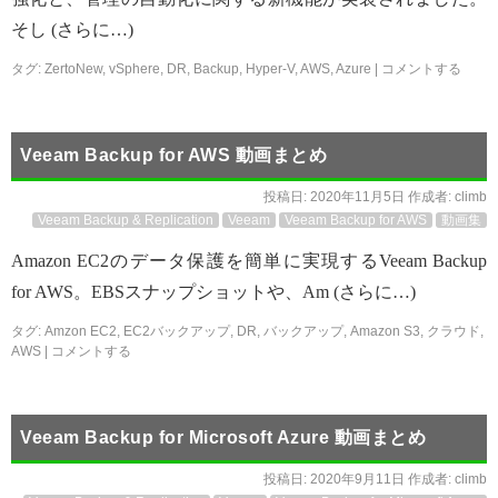
そし (さらに…)
タグ:
ZertoNew
,
vSphere
,
DR
,
Backup
,
Hyper-V
,
AWS
,
Azure
|
コメントする
Veeam Backup for AWS 動画まとめ
投稿日:
2020年11月5日
作成者:
climb
Veeam Backup & Replication
Veeam
Veeam Backup for AWS
動画集
Amazon EC2のデータ保護を簡単に実現するVeeam Backup
for AWS。EBSスナップショットや、Am (さらに…)
タグ:
Amzon EC2
,
EC2バックアップ
,
DR
,
バックアップ
,
Amazon S3
,
クラウド
,
AWS
|
コメントする
Veeam Backup for Microsoft Azure 動画まとめ
投稿日:
2020年9月11日
作成者:
climb