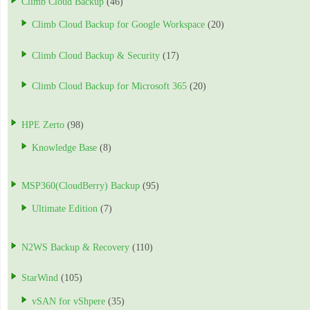
Climb Cloud Backup
(46)
Climb Cloud Backup for Google Workspace
(20)
Climb Cloud Backup & Security
(17)
Climb Cloud Backup for Microsoft 365
(20)
HPE Zerto
(98)
Knowledge Base
(8)
MSP360(CloudBerry) Backup
(95)
Ultimate Edition
(7)
N2WS Backup & Recovery
(110)
StarWind
(105)
vSAN for vShpere
(35)