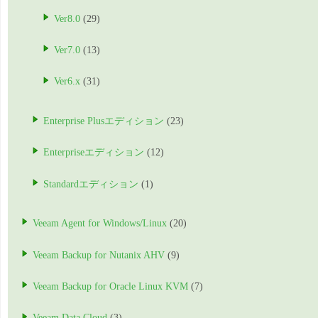
Ver8.0
(29)
Ver7.0
(13)
Ver6.x
(31)
Enterprise Plusエディション
(23)
Enterpriseエディション
(12)
Standardエディション
(1)
Veeam Agent for Windows/Linux
(20)
Veeam Backup for Nutanix AHV
(9)
Veeam Backup for Oracle Linux KVM
(7)
Veeam Data Cloud
(3)