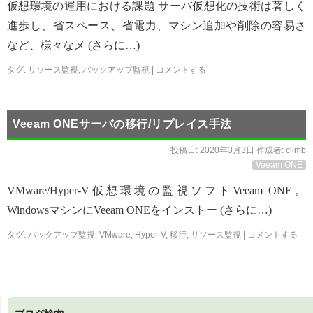
仮想環境の運用における課題 サーバ仮想化の技術は著しく
進歩し、省スペース、省電力、マシン追加や削除の容易さ
など、様々なメ (さらに…)
タグ:
リソース監視
,
バックアップ監視
|
コメントする
Veeam ONEサーバの移行/リプレイス手法
投稿日:
2020年3月3日
作成者:
climb
Veeam ONE
VMware/Hyper-V仮想環境の監視ソフトVeeam ONE。
WindowsマシンにVeeam ONEをインストー (さらに…)
タグ:
バックアップ監視
,
VMware
,
Hyper-V
,
移行
,
リソース監視
|
コメントする