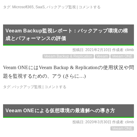
タグ:
Microsoft365
,
SaaS
,
バックアップ監視
|
コメントする
Veeam Backup監視レポート：バックアップ環境の構
成とパフォーマンスの評価
投稿日:
2021年2月10日
作成者:
climb
Veeam Backup & Replication
Veeam
Veeam ONE
Veeam ONEにはVeeam Backup & Replicationの使用状況や問
題を監視するための、アラ (さらに…)
タグ:
バックアップ監視
|
コメントする
Veeam ONEによる仮想環境の最適解への導き方
投稿日:
2020年3月30日
作成者:
climb
Veeam ONE