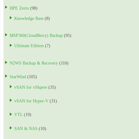
HPE Zerto
(98)
Knowledge Base
(8)
MSP360(CloudBerry) Backup
(95)
Ultimate Edition
(7)
N2WS Backup & Recovery
(110)
StarWind
(105)
vSAN for vShpere
(35)
vSAN for Hyper-V
(31)
VTL
(19)
SAN & NAS
(10)