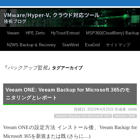
Veeam
HPE Zerto
HyTrust/Entrust
MSP360(CloudBerry) Backup
N2WS Backup & Recovery
StarWind
ExaGrid
サイトマップ
バックアップ監視
「
」タグアーカイブ
Veeam ONE: Veeam Backup for Microsoft 365のモ
ニタリングとレポート
投稿日:
2023年4月25日
作成者:
climb
Veeam Backup for Microsoft 365
Veeam ONE
Veeam ONEの設定方法 インストール後、Veeam Backup for
Microsoft 365を新規または既 (さらに…)