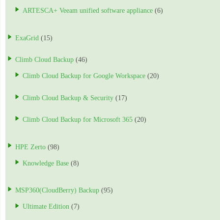
ARTESCA+ Veeam unified software appliance
(6)
ExaGrid
(15)
Climb Cloud Backup
(46)
Climb Cloud Backup for Google Workspace
(20)
Climb Cloud Backup & Security
(17)
Climb Cloud Backup for Microsoft 365
(20)
HPE Zerto
(98)
Knowledge Base
(8)
MSP360(CloudBerry) Backup
(95)
Ultimate Edition
(7)