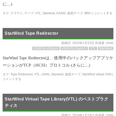
に…)
タグ:
クラウド
,
テープ
,
VTL
,
Starwind
,
AS400
,
仮想テープ
,
IBM i
|
コメントする
StarWind Tape Redirector
投稿日:
2024年2月23日
作成者:
climb
vSAN for vShpere
vSAN for Hyper-V
VTL
StarWind
StarWind Tape Redirectorは、使用中のバックアップアプリケ
ーションがTCP（iSCSI）プロトコル (さらに…)
タグ:
Tape Redirector
,
VTL
,
vSAN
,
Starwind
,
仮想テープ
,
StarWind virtual SAN
|
コメントする
StarWind Virtual Tape Library(VTL) のベストプラク
ティス
投稿日:
2024年1月24日
作成者:
climb