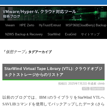
Veeam
HPE Zerto
HyTrust/Entrust
MSP360(CloudBerry) Backup
N2WS Backup & Recovery
StarWind
ExaGrid
サイトマップ
仮想テープ
「
」タグアーカイブ
StarWind Virtual Tape Library (VTL): クラウドオブジ
ェクトストレージからのリストア
投稿日:
2025年7月2日
作成者:
climb
VTL
StarWind
以前のブログでは、IBM iのライブラリをStarWind VTLへ
SAVLIBコマンドを使用してバックアップしたデータ (さら