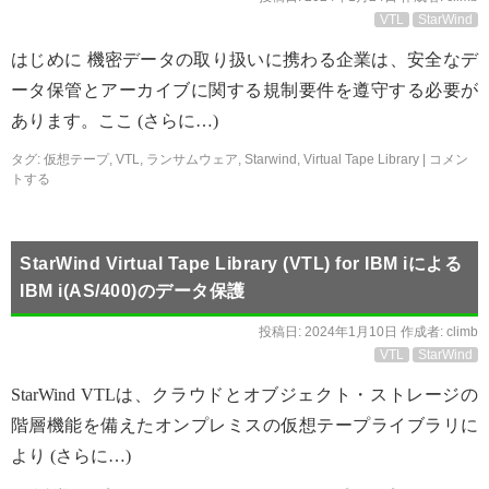
VTL
StarWind
はじめに 機密データの取り扱いに携わる企業は、安全なデ
ータ保管とアーカイブに関する規制要件を遵守する必要が
あります。ここ (さらに…)
タグ:
仮想テープ
,
VTL
,
ランサムウェア
,
Starwind
,
Virtual Tape Library
|
コメン
トする
StarWind Virtual Tape Library (VTL) for IBM iによる
IBM i(AS/400)のデータ保護
投稿日:
2024年1月10日
作成者:
climb
VTL
StarWind
StarWind VTLは、クラウドとオブジェクト・ストレージの
階層機能を備えたオンプレミスの仮想テープライブラリに
より (さらに…)