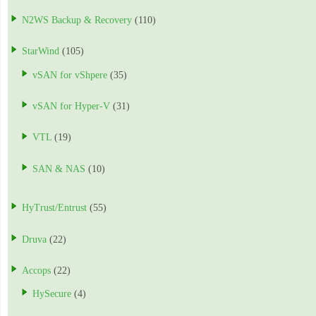
N2WS Backup & Recovery
(110)
StarWind
(105)
vSAN for vShpere
(35)
vSAN for Hyper-V
(31)
VTL
(19)
SAN & NAS
(10)
HyTrust/Entrust
(55)
Druva
(22)
Accops
(22)
HySecure
(4)