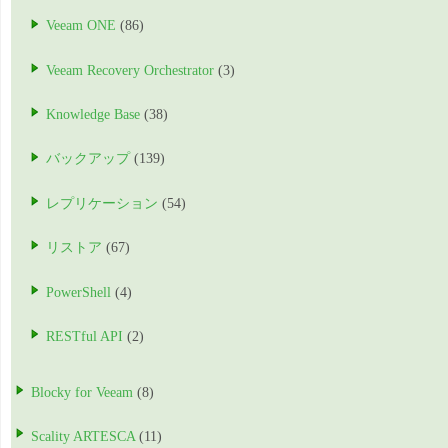
Veeam ONE
(86)
Veeam Recovery Orchestrator
(3)
Knowledge Base
(38)
バックアップ
(139)
レプリケーション
(54)
リストア
(67)
PowerShell
(4)
RESTful API
(2)
Blocky for Veeam
(8)
Scality ARTESCA
(11)