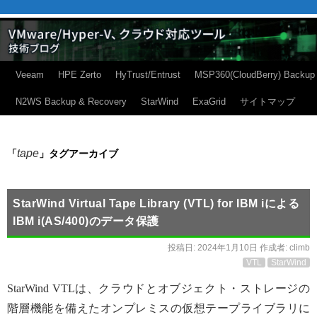
Veeam
HPE Zerto
HyTrust/Entrust
MSP360(CloudBerry) Backup
N2WS Backup & Recovery
StarWind
ExaGrid
サイトマップ
tape
「
」タグアーカイブ
StarWind Virtual Tape Library (VTL) for IBM iによる
IBM i(AS/400)のデータ保護
投稿日:
2024年1月10日
作成者:
climb
VTL
StarWind
StarWind VTLは、クラウドとオブジェクト・ストレージの
階層機能を備えたオンプレミスの仮想テープライブラリに