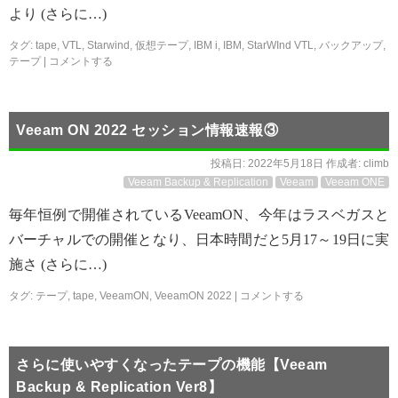
より (さらに…)
タグ:
tape
,
VTL
,
Starwind
,
仮想テープ
,
IBM i
,
IBM
,
StarWInd VTL
,
バックアップ
,
テープ
|
コメントする
Veeam ON 2022 セッション情報速報③
投稿日:
2022年5月18日
作成者:
climb
Veeam Backup & Replication
Veeam
Veeam ONE
毎年恒例で開催されているVeeamON、今年はラスベガスと
バーチャルでの開催となり、日本時間だと5月17～19日に実
施さ (さらに…)
タグ:
テープ
,
tape
,
VeeamON
,
VeeamON 2022
|
コメントする
さらに使いやすくなったテープの機能【Veeam
Backup & Replication Ver8】