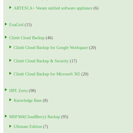
ARTESCA+ Veeam unified software appliance
(6)
ExaGrid
(15)
Climb Cloud Backup
(46)
Climb Cloud Backup for Google Workspace
(20)
Climb Cloud Backup & Security
(17)
Climb Cloud Backup for Microsoft 365
(20)
HPE Zerto
(98)
Knowledge Base
(8)
MSP360(CloudBerry) Backup
(95)
Ultimate Edition
(7)