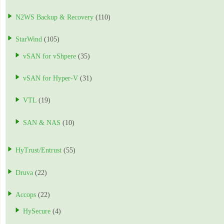
N2WS Backup & Recovery
(110)
StarWind
(105)
vSAN for vShpere
(35)
vSAN for Hyper-V
(31)
VTL
(19)
SAN & NAS
(10)
HyTrust/Entrust
(55)
Druva
(22)
Accops
(22)
HySecure
(4)