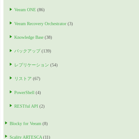
Veeam ONE
(86)
Veeam Recovery Orchestrator
(3)
Knowledge Base
(38)
バックアップ
(139)
レプリケーション
(54)
リストア
(67)
PowerShell
(4)
RESTful API
(2)
Blocky for Veeam
(8)
Scality ARTESCA
(11)