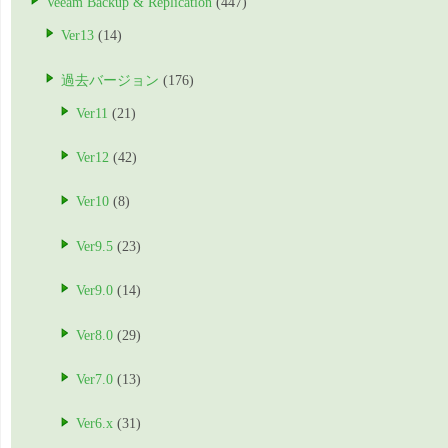
Veeam Backup & Replication
(447)
Ver13
(14)
過去バージョン
(176)
Ver11
(21)
Ver12
(42)
Ver10
(8)
Ver9.5
(23)
Ver9.0
(14)
Ver8.0
(29)
Ver7.0
(13)
Ver6.x
(31)