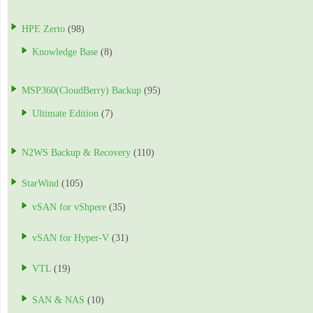
HPE Zerto
(98)
Knowledge Base
(8)
MSP360(CloudBerry) Backup
(95)
Ultimate Edition
(7)
N2WS Backup & Recovery
(110)
StarWind
(105)
vSAN for vShpere
(35)
vSAN for Hyper-V
(31)
VTL
(19)
SAN & NAS
(10)