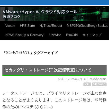
Veeam
HPE Zerto
HyTrust/Entrust
MSP360(CloudBerry) Backup
N2WS Backup & Recovery
StarWind
ExaGrid
サイトマップ
StarWInd VTL
「
」タグアーカイブ
セカンダリ・ストレージ(二次記憶装置)について
投稿日:
2025年2月14日
作成者:
climb
VTL
StarWind
データストレージでは、プライマリストレージが主な焦点
となることがよくあります。このストレージ層は、即時操
作のためにシステ (さらに…)