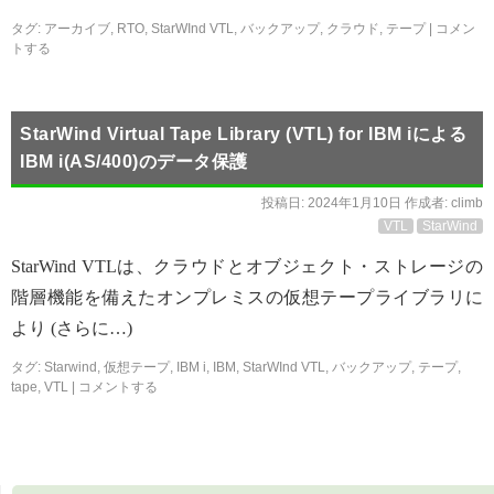
タグ:
アーカイブ
,
RTO
,
StarWInd VTL
,
バックアップ
,
クラウド
,
テープ
|
コメン
トする
StarWind Virtual Tape Library (VTL) for IBM iによる
IBM i(AS/400)のデータ保護
投稿日:
2024年1月10日
作成者:
climb
VTL
StarWind
StarWind VTLは、クラウドとオブジェクト・ストレージの
階層機能を備えたオンプレミスの仮想テープライブラリに
より (さらに…)
タグ:
Starwind
,
仮想テープ
,
IBM i
,
IBM
,
StarWInd VTL
,
バックアップ
,
テープ
,
tape
,
VTL
|
コメントする