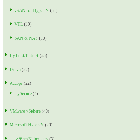
vSAN for Hyper-V
(31)
VTL
(19)
SAN & NAS
(10)
HyTrust/Entrust
(55)
Druva
(22)
Accops
(22)
HySecure
(4)
VMware vSphere
(40)
Microsoft Hyper-V
(20)
コンテナ/Kubernetes
(3)