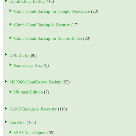
Climb Cloud Backup
(46)
Climb Cloud Backup for Google Workspace
(20)
Climb Cloud Backup & Security
(17)
Climb Cloud Backup for Microsoft 365
(20)
HPE Zerto
(98)
Knowledge Base
(8)
MSP360(CloudBerry) Backup
(95)
Ultimate Edition
(7)
N2WS Backup & Recovery
(110)
StarWind
(105)
vSAN for vShpere
(35)