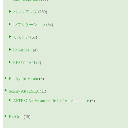
バックアップ
(139)
レプリケーション
(54)
リストア
(67)
PowerShell
(4)
RESTful API
(2)
Blocky for Veeam
(8)
Scality ARTESCA
(11)
ARTESCA+ Veeam unified software appliance
(6)
ExaGrid
(15)