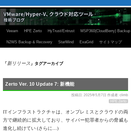
Veeam
HPE Zerto
HyTrust/Entrust
MSP360(CloudBerry) Backup
N2WS Backup & Recovery
StarWind
ExaGrid
サイトマップ
新リリース
「
」タグアーカイブ
Zerto Ver. 10 Update 7: 新機能
投稿日:
2025年5月7日
作成者:
climb
HPE Zerto
ITインフラストラクチャは、オンプレミスとクラウドの両
方で継続的に拡大しており、サイバー犯罪者からの脅威も
進化し続けてい (さらに…)