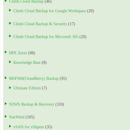
Climb Cloud Backup
(46)
Climb Cloud Backup for Google Workspace
(20)
Climb Cloud Backup & Security
(17)
Climb Cloud Backup for Microsoft 365
(20)
HPE Zerto
(98)
Knowledge Base
(8)
MSP360(CloudBerry) Backup
(95)
Ultimate Edition
(7)
N2WS Backup & Recovery
(110)
StarWind
(105)
vSAN for vShpere
(35)