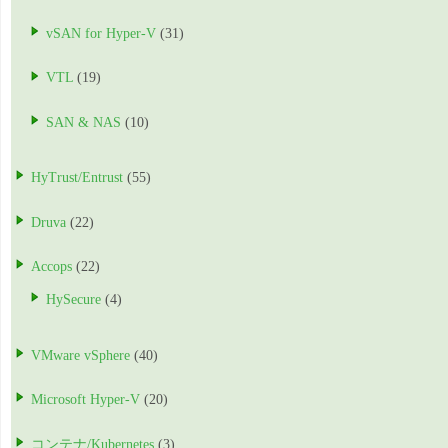
vSAN for Hyper-V
(31)
VTL
(19)
SAN & NAS
(10)
HyTrust/Entrust
(55)
Druva
(22)
Accops
(22)
HySecure
(4)
VMware vSphere
(40)
Microsoft Hyper-V
(20)
コンテナ/Kubernetes
(3)