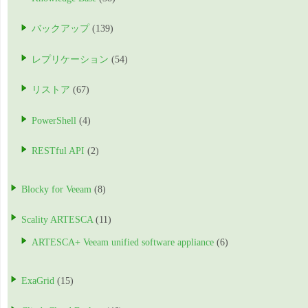
バックアップ
(139)
レプリケーション
(54)
リストア
(67)
PowerShell
(4)
RESTful API
(2)
Blocky for Veeam
(8)
Scality ARTESCA
(11)
ARTESCA+ Veeam unified software appliance
(6)
ExaGrid
(15)