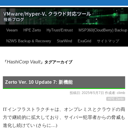
Veeam
HPE Zerto
HyTrust/Entrust
MSP360(CloudBerry) Backup
N2WS Backup & Recovery
StarWind
ExaGrid
サイトマップ
HashiCorp Vault
「
」タグアーカイブ
Zerto Ver. 10 Update 7: 新機能
投稿日:
2025年5月7日
作成者:
climb
HPE Zerto
ITインフラストラクチャは、オンプレミスとクラウドの両
方で継続的に拡大しており、サイバー犯罪者からの脅威も
進化し続けてい (さらに…)