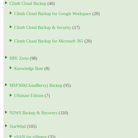
Climb Cloud Backup
(46)
Climb Cloud Backup for Google Workspace
(20)
Climb Cloud Backup & Security
(17)
Climb Cloud Backup for Microsoft 365
(20)
HPE Zerto
(98)
Knowledge Base
(8)
MSP360(CloudBerry) Backup
(95)
Ultimate Edition
(7)
N2WS Backup & Recovery
(110)
StarWind
(105)
vSAN for vShpere
(35)