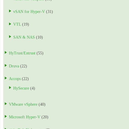
vSAN for Hyper-V
(31)
VTL
(19)
SAN & NAS
(10)
HyTrust/Entrust
(55)
Druva
(22)
Accops
(22)
HySecure
(4)
VMware vSphere
(40)
Microsoft Hyper-V
(20)