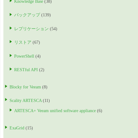
Knowledge Base
(38)
バックアップ
(139)
レプリケーション
(54)
リストア
(67)
PowerShell
(4)
RESTful API
(2)
Blocky for Veeam
(8)
Scality ARTESCA
(11)
ARTESCA+ Veeam unified software appliance
(6)
ExaGrid
(15)