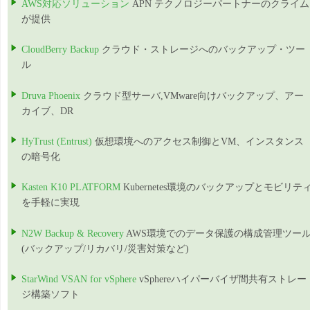
AWS対応ソリューション
APN テクノロジーパートナーのクライム
が提供
CloudBerry Backup
クラウド・ストレージへのバックアップ・ツー
ル
Druva Phoenix
クラウド型サーバ,VMware向けバックアップ、アー
カイブ、DR
HyTrust (Entrust)
仮想環境へのアクセス制御とVM、インスタンス
の暗号化
Kasten K10 PLATFORM
Kubernetes環境のバックアップとモビリテ
を手軽に実現
N2W Backup & Recovery
AWS環境でのデータ保護の構成管理ツー
(バックアップ/リカバリ/災害対策など)
StarWind VSAN for vSphere
vSphereハイパーバイザ間共有ストレー
ジ構築ソフト