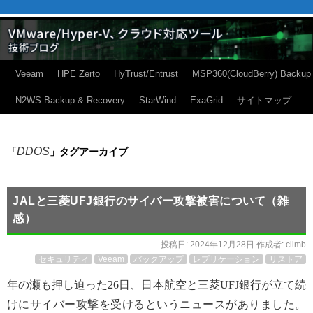
Veeam
HPE Zerto
HyTrust/Entrust
MSP360(CloudBerry) Backup
N2WS Backup & Recovery
StarWind
ExaGrid
サイトマップ
DDOS
「
」タグアーカイブ
JALと三菱UFJ銀行のサイバー攻撃被害について（雑
感）
投稿日:
2024年12月28日
作成者:
climb
セキュリティ
Veeam
バックアップ
レプリケーション
リストア
年の瀬も押し迫った26日、日本航空と三菱UFJ銀行が立て続
けにサイバー攻撃を受けるというニュースがありました。