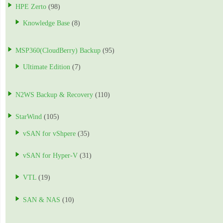
HPE Zerto
(98)
Knowledge Base
(8)
MSP360(CloudBerry) Backup
(95)
Ultimate Edition
(7)
N2WS Backup & Recovery
(110)
StarWind
(105)
vSAN for vShpere
(35)
vSAN for Hyper-V
(31)
VTL
(19)
SAN & NAS
(10)