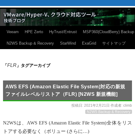
Veeam
HPE Zerto
HyTrust/Entrust
MSP360(CloudBerry) Backup
N2WS Backup & Recovery
StarWind
ExaGrid
サイトマップ
FLR
「
」タグアーカイブ
AWS EFS (Amazon Elastic File System)対応の新規
ファイルレベルリストア（FLR) [N2WS 新規機能]
投稿日:
2021年2月21日
作成者:
climb
N2WS Backup & Recovery
N2WSは、AWS EFS (Amazon Elastic File System)全体をリス
トアする必要なく（ボリュー (さらに…)