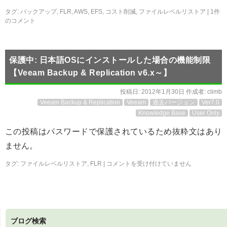
タグ:
バックアップ
,
FLR
,
AWS
,
EFS
,
コスト削減
,
ファイルレベルリストア
|
1件
のコメント
保護中: 日本語OSにインストールした場合の機能制限
【Veeam Backup & Replication v6.x～】
投稿日:
2012年1月30日
作成者:
climb
Veeam Backup & Replication
Veeam
過去バージョン
Ver7.0
Knowledge Base
User Only
この投稿はパスワードで保護されているため抜粋文はあり
ません。
タグ:
ファイルレベルリストア
,
FLR
|
コメントを受け付けていません
ブログ検索