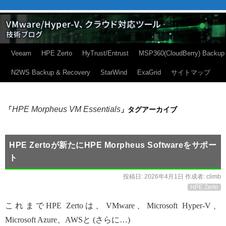
Veeam
HPE Zerto
HyTrust/Entrust
MSP360(CloudBerry) Backup
N2WS Backup & Recovery
StarWind
ExaGrid
サイトマップ
HPE Morpheus VM Essentials
「
」タグアーカイブ
HPE Zertoが新たにHPE Morpheus Softwareをサポー
ト
投稿日:
2026年4月1日
作成者:
climb
HPE Zerto
これまでHPE Zertoは、VMware、Microsoft Hyper-V、
Microsoft Azure、AWSと (さらに…)