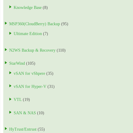
Knowledge Base
(8)
MSP360(CloudBerry) Backup
(95)
Ultimate Edition
(7)
N2WS Backup & Recovery
(110)
StarWind
(105)
vSAN for vShpere
(35)
vSAN for Hyper-V
(31)
VTL
(19)
SAN & NAS
(10)
HyTrust/Entrust
(55)