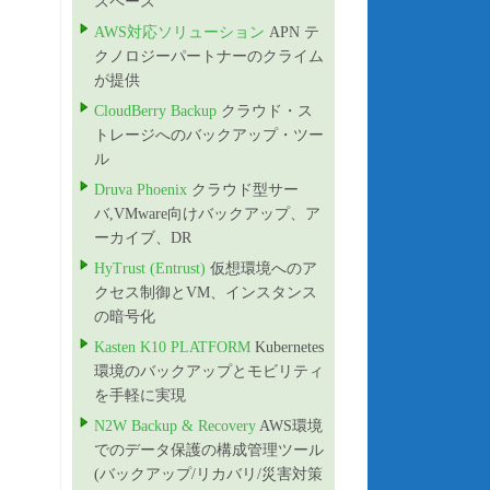
スペース”
AWS対応ソリューション
APN テ
クノロジーパートナーのクライム
が提供
CloudBerry Backup
クラウド・ス
トレージへのバックアップ・ツー
ル
Druva Phoenix
クラウド型サー
バ,VMware向けバックアップ、ア
ーカイブ、DR
HyTrust (Entrust)
仮想環境へのア
クセス制御とVM、インスタンス
の暗号化
Kasten K10 PLATFORM
Kubernetes
環境のバックアップとモビリティ
を手軽に実現
N2W Backup & Recovery
AWS環境
でのデータ保護の構成管理ツール
(バックアップ/リカバリ/災害対策