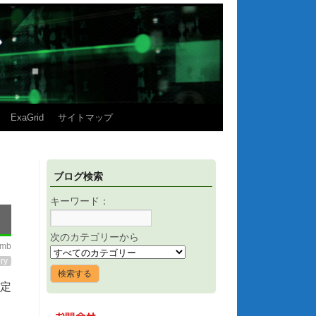
ExaGrid
サイトマップ
ブログ検索
キーワード：
次のカテゴリーから
imb
ry
策定