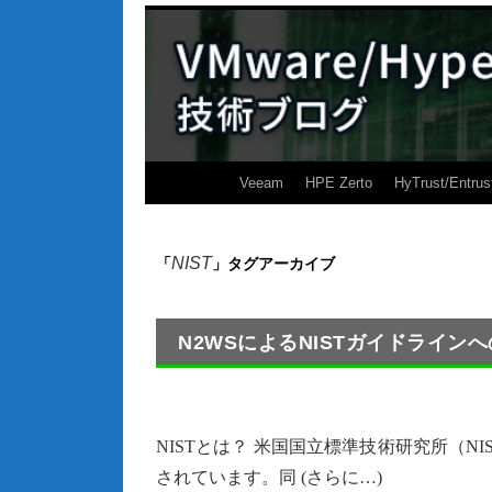
Veeam
HPE Zerto
HyTrust/Entrus
NIST
「
」タグアーカイブ
N2WSによるNISTガイドライン
NISTとは？ 米国国立標準技術研究所（
されています。同 (さらに…)