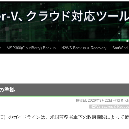
t
MSP360(CloudBerry) Backup
N2WS Backup & Recovery
StarWind
への準拠
投稿日:
2026年3月22日
作成者:
cl
N2WS Backup & Recove
NIST）のガイドラインは、米国商務省傘下の政府機関によって