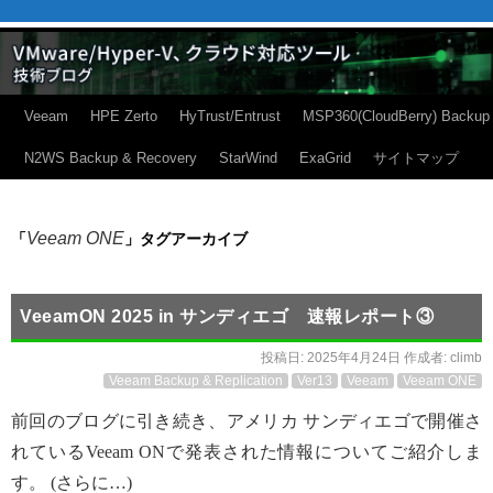
Veeam
HPE Zerto
HyTrust/Entrust
MSP360(CloudBerry) Backup
N2WS Backup & Recovery
StarWind
ExaGrid
サイトマップ
Veeam ONE
「
」タグアーカイブ
VeeamON 2025 in サンディエゴ 速報レポート③
投稿日:
2025年4月24日
作成者:
climb
Veeam Backup & Replication
Ver13
Veeam
Veeam ONE
前回のブログに引き続き、アメリカ サンディエゴで開催さ
れているVeeam ONで発表された情報についてご紹介しま
す。 (さらに…)