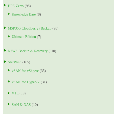
HPE Zerto
(98)
Knowledge Base
(8)
MSP360(CloudBerry) Backup
(95)
Ultimate Edition
(7)
N2WS Backup & Recovery
(110)
StarWind
(105)
vSAN for vShpere
(35)
vSAN for Hyper-V
(31)
VTL
(19)
SAN & NAS
(10)