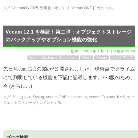
タグ:
VeeamON2025
,
堅牢化リポジトリ
,
Veeam ONE
|
1件のコメント
Veeam 12.1 を検証！第二弾：オブジェクトストレージ
のバックアップやオプション機能の強化
投稿日:
2023年10月11日
作成者:
climb
Veeam Backup & Replication
Ver12
Veeam
バックアップ
先日Veeam 12.1のβ版が公開されました。現時点でクライム
にて判明している機能を下記に記載します。※β版のため、
今 (さらに…)
タグ:
ライセンス
,
Syslog
,
Veeam ONE
,
nasbackup
,
Veeam Explorer
,
KMS
,
オブ
ジェクトストレージ
|
コメントする
ブログ検索