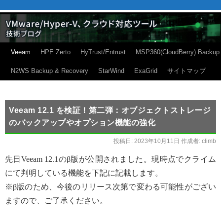
Veeam
HPE Zerto
HyTrust/Entrust
MSP360(CloudBerry) Backup
N2WS Backup & Recovery
StarWind
ExaGrid
サイトマップ
Veeam 12.1 を検証！第二弾：オブジェクトストレージ
のバックアップやオプション機能の強化
投稿日:
2023年10月11日
作成者:
climb
先日Veeam 12.1のβ版が公開されました。現時点でクライム
にて判明している機能を下記に記載します。
※β版のため、今後のリリース次第で変わる可能性がござい
ますので、ご了承ください。