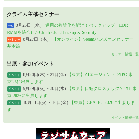
クライム主催セミナー
8月26日（水）
運用の複雑化を解消！バックアップ・EDR・
Web
RMMを統合したClimb Cloud Backup & Security
8月27日（木）
【オンライン】Veeamハンズオンセミナー
セミナー
基本編
セミナー情報一覧
出展・参加イベント
8月20日(木)～21日(金)
【東京】AIエージェントDXPO 東
イベント
京'26に出展します
9月29日(火)～30日(水)
【東京】日経クロステックNEXT 東
イベント
京 2026に出展します
10月13日(火)～16日(金)
【東京】CEATEC 2026に出展しま
イベント
す
イベント情報一覧