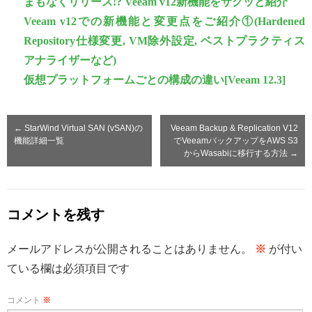
まもなくリリース!? Veeam v12新機能をサクッと紹介
Veeam v12での新機能と変更点をご紹介①(Hardened
Repository仕様変更, VM除外設定, ベストプラクティス
アナライザーなど)
仮想プラットフォームごとの構成の違い[Veeam 12.3]
←
StarWind Virtual SAN (vSAN)の
Veeam Backup & Replication V12
機能詳細一覧
でVeeamバックアップをAWS S3
からWasabiに移行する方法
→
コメントを残す
メールアドレスが公開されることはありません。
※
が付い
ている欄は必須項目です
コメント
※