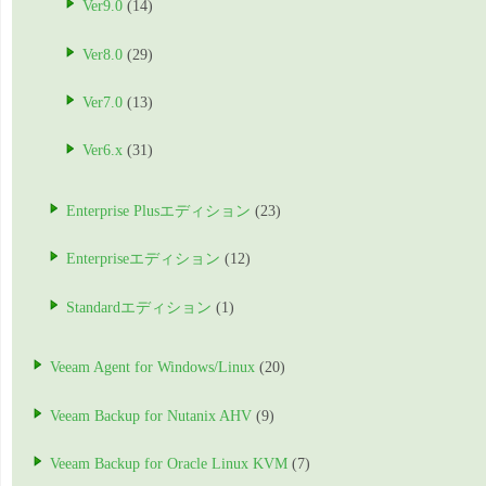
Ver9.0
(14)
Ver8.0
(29)
Ver7.0
(13)
Ver6.x
(31)
Enterprise Plusエディション
(23)
Enterpriseエディション
(12)
Standardエディション
(1)
Veeam Agent for Windows/Linux
(20)
Veeam Backup for Nutanix AHV
(9)
Veeam Backup for Oracle Linux KVM
(7)