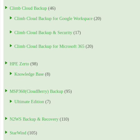
Climb Cloud Backup
(46)
Climb Cloud Backup for Google Workspace
(20)
Climb Cloud Backup & Security
(17)
Climb Cloud Backup for Microsoft 365
(20)
HPE Zerto
(98)
Knowledge Base
(8)
MSP360(CloudBerry) Backup
(95)
Ultimate Edition
(7)
N2WS Backup & Recovery
(110)
StarWind
(105)