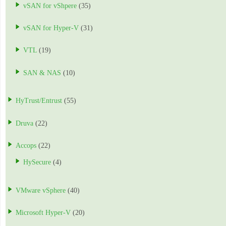
vSAN for vShpere
(35)
vSAN for Hyper-V
(31)
VTL
(19)
SAN & NAS
(10)
HyTrust/Entrust
(55)
Druva
(22)
Accops
(22)
HySecure
(4)
VMware vSphere
(40)
Microsoft Hyper-V
(20)