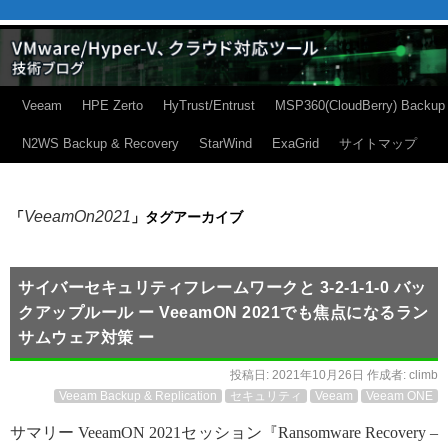
Veeam
HPE Zerto
HyTrust/Entrust
MSP360(CloudBerry) Backup
N2WS Backup & Recovery
StarWind
ExaGrid
サイトマップ
VeeamOn2021
「
」タグアーカイブ
サイバーセキュリティフレームワークと 3-2-1-1-0 バッ
クアップルール ー VeeamON 2021でも焦点になるラン
サムウェア対策 ー
投稿日:
2021年10月26日
作成者:
climb
Veeam Backup & Replication
セキュリティ
Veeam
Veeam ONE
サマリー VeeamON 2021セッション『Ransomware Recovery –