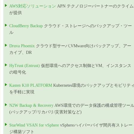
AWS対応ソリューション
APN テクノロジーパートナーのクライム
が提供
CloudBerry Backup
クラウド・ストレージへのバックアップ・ツー
ル
Druva Phoenix
クラウド型サーバ,VMware向けバックアップ、アー
カイブ、DR
HyTrust (Entrust)
仮想環境へのアクセス制御とVM、インスタンス
の暗号化
Kasten K10 PLATFORM
Kubernetes環境のバックアップとモビリテ
を手軽に実現
N2W Backup & Recovery
AWS環境でのデータ保護の構成管理ツー
(バックアップ/リカバリ/災害対策など)
StarWind VSAN for vSphere
vSphereハイパーバイザ間共有ストレー
ジ構築ソフト