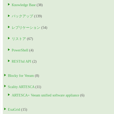
Knowledge Base
(38)
バックアップ
(139)
レプリケーション
(54)
リストア
(67)
PowerShell
(4)
RESTful API
(2)
Blocky for Veeam
(8)
Scality ARTESCA
(11)
ARTESCA+ Veeam unified software appliance
(6)
ExaGrid
(15)