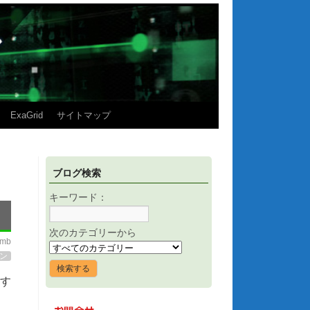
ExaGrid
サイトマップ
ブログ検索
キーワード：
次のカテゴリーから
imb
ン
す