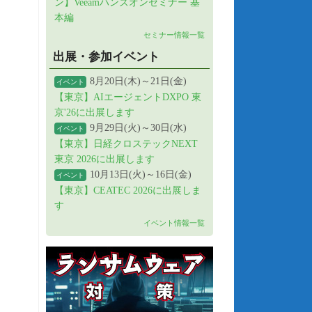
ン】Veeamハンズオンセミナー 基
本編
セミナー情報一覧
出展・参加イベント
8月20日(木)～21日(金)
イベント
【東京】AIエージェントDXPO 東
京'26に出展します
9月29日(火)～30日(水)
イベント
【東京】日経クロステックNEXT
東京 2026に出展します
10月13日(火)～16日(金)
イベント
【東京】CEATEC 2026に出展しま
す
イベント情報一覧