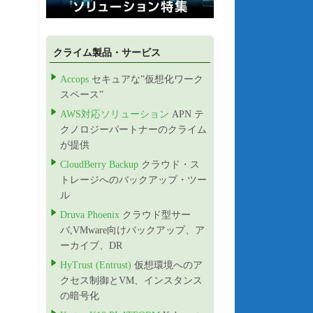
クライム製品・サービス
Accops
セキュアな”仮想化ワーク
スペース”
AWS対応ソリューション
APN テ
クノロジーパートナーのクライム
が提供
CloudBerry Backup
クラウド・ス
トレージへのバックアップ・ツー
ル
Druva Phoenix
クラウド型サー
バ,VMware向けバックアップ、ア
ーカイブ、DR
HyTrust (Entrust)
仮想環境へのア
クセス制御とVM、インスタンス
の暗号化