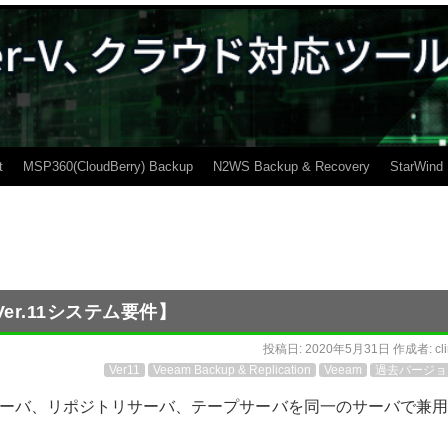
t
MSP360(CloudBerry) Backup
N2WS Backup & Recovery
StarWind
on【Ver.11システム要件】
投稿日:
2020年5月31日
作成者:
cl
Ver11
Veeam Backup & Replication
Veeam
過去バージョ
ーバ、リポジトリサーバ、テープサーバを同一のサーバで兼用