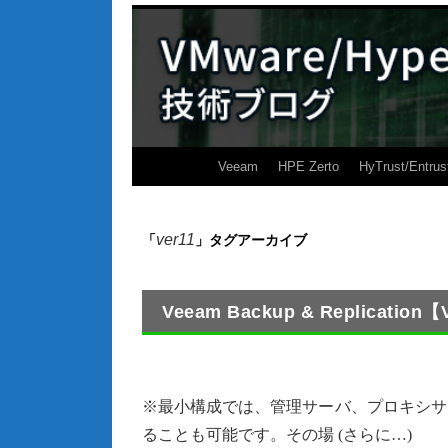
Veeam
HPE Zerto
HyTrust/Entrus
ver11
「
」タグアーカイブ
Veeam Backup & Replicati
※最小構成では、管理サーバ、プロキシサ
ることも可能です。その場 (さらに…)