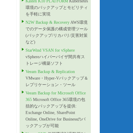
Kasten K10 PLATFORM
Kubernetes
環境のバックアップとモビリティ
を手軽に実現
N2W Backup & Recovery
AWS環境
でのデータ保護の構成管理ツール
(バックアップ/リカバリ/災害対策
など)
StarWind VSAN for vSphere
vSphereハイパーバイザ間共有ス
トレージ構築ソフト
Veeam Backup & Replication
VMware・Hyper-Vバックアップ＆
レプリケーション・ツール
Veeam Backup for Microsoft Office
365
Microsoft Office 365環境の包
括的なバックアップを提供:
Exchange Online, SharePoint
Online, OneDrive for Businessのバ
ックアップが可能