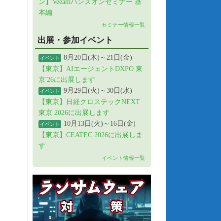
ン】Veeamハンズオンセミナー 基
本編
セミナー情報一覧
出展・参加イベント
8月20日(木)～21日(金)
イベント
【東京】AIエージェントDXPO 東
京'26に出展します
9月29日(火)～30日(水)
イベント
【東京】日経クロステックNEXT
東京 2026に出展します
10月13日(火)～16日(金)
イベント
【東京】CEATEC 2026に出展しま
す
イベント情報一覧