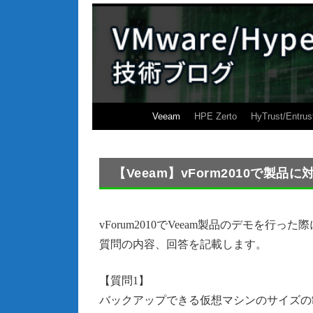
Veeam
HPE Zerto
HyTrust/Entrus
【Veeam】vForm2010で製品
vForum2010でVeeam製品のデモを行
質問の内容、回答を記載します。
【質問1】
バックアップできる仮想マシンのサイズの