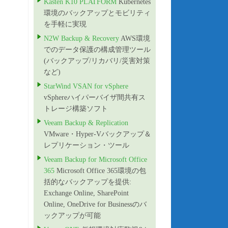
Kasten K10 PLATFORM
Kubernetes
環境のバックアップとモビリティ
を手軽に実現
N2W Backup & Recovery
AWS環境
でのデータ保護の構成管理ツール
(バックアップ/リカバリ/災害対策
など)
StarWind VSAN for vSphere
vSphereハイパーバイザ間共有ス
トレージ構築ソフト
Veeam Backup & Replication
VMware・Hyper-Vバックアップ＆
レプリケーション・ツール
Veeam Backup for Microsoft Office
365
Microsoft Office 365環境の包
括的なバックアップを提供:
Exchange Online, SharePoint
Online, OneDrive for Businessのバ
ックアップが可能