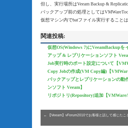
但し、実行場所はVeeam Backup & Repl
バックアップ前の処理としてはVMWareToolsの
仮想マシン内でbatファイル実行すること
関連投稿:
仮想OS(Windows 7)にVeeamB
アップ & レプリケーションソフト Vee
Job実行時のポート設定について【VMWa
Copy Jobの作成(VM Copy編)【V
バックアップとレプリケーションの動作の
ンソフト Veeam】
リポジトリ(Repository)追加【VMWa
←
【Veeam】vForum2010でお客様と話して感じたこ