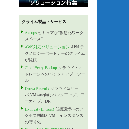
クライム製品・サービス
Accops
セキュアな”仮想化ワーク
スペース”
AWS対応ソリューション
APN テ
クノロジーパートナーのクライム
が提供
CloudBerry Backup
クラウド・ス
トレージへのバックアップ・ツー
ル
Druva Phoenix
クラウド型サー
バ,VMware向けバックアップ、ア
ーカイブ、DR
HyTrust (Entrust)
仮想環境へのア
クセス制御とVM、インスタンス
の暗号化