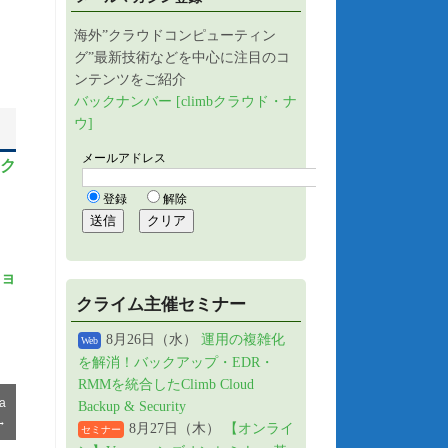
海外”クラウドコンピューティン
グ”最新技術などを中心に注目のコ
ンテンツをご紹介
バックナンバー [climbクラウド・ナ
ウ]
ック
ショ
クライム主催セミナー
】
8月26日（水）
運用の複雑化
Web
を解消！バックアップ・EDR・
RMMを統合したClimb Cloud
a
Backup & Security
→
8月27日（木）
【オンライ
セミナー