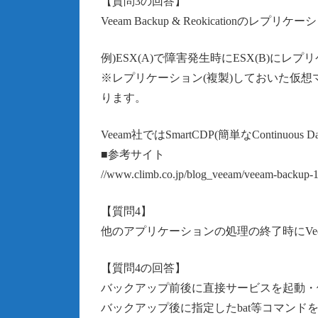
【質問3の回答】
Veeam Backup & Reokicatio
例)ESX(A)で障害発生時にESX(B)に
※レプリケーション(複製)しておいた仮
ります。
Veeam社ではSmartCDP(簡単なContinuous D
■参考サイト
//www.climb.co.jp/blog_veeam/veeam-backup-
【質問4】
他のアプリケーションの処理の終了時にVeeam Ba
【質問4の回答】
バックアップ前後に直接サービスを起動・
バックアップ後に指定したbat等コマンド