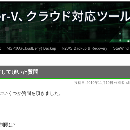
t
MSP360(CloudBerry) Backup
N2WS Backup & Recovery
StarWind
に対して頂いた質問
投稿日:
2010年11月19日
作成者:
cl
った際にいくつか質問を頂きました。
制限は?