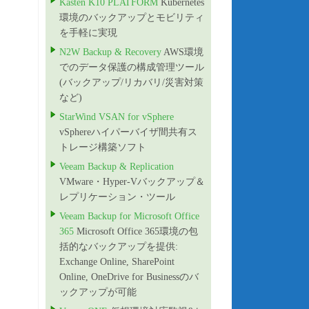
Kasten K10 PLATFORM
Kubernetes
環境のバックアップとモビリティ
を手軽に実現
N2W Backup & Recovery
AWS環境
でのデータ保護の構成管理ツール
(バックアップ/リカバリ/災害対策
など)
StarWind VSAN for vSphere
vSphereハイパーバイザ間共有ス
トレージ構築ソフト
Veeam Backup & Replication
VMware・Hyper-Vバックアップ＆
レプリケーション・ツール
Veeam Backup for Microsoft Office
365
Microsoft Office 365環境の包
括的なバックアップを提供:
Exchange Online, SharePoint
Online, OneDrive for Businessのバ
ックアップが可能