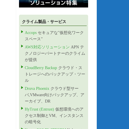
クライム製品・サービス
Accops
セキュアな”仮想化ワーク
スペース”
AWS対応ソリューション
APN テ
クノロジーパートナーのクライム
が提供
CloudBerry Backup
クラウド・ス
トレージへのバックアップ・ツー
ル
Druva Phoenix
クラウド型サー
バ,VMware向けバックアップ、ア
ーカイブ、DR
HyTrust (Entrust)
仮想環境へのア
クセス制御とVM、インスタンス
の暗号化