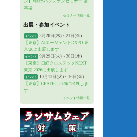
ン】Veeamハンズオンセミナー 基
本編
セミナー情報一覧
出展・参加イベント
8月20日(木)～21日(金)
イベント
【東京】AIエージェントDXPO 東
京'26に出展します
9月29日(火)～30日(水)
イベント
【東京】日経クロステックNEXT
東京 2026に出展します
10月13日(火)～16日(金)
イベント
【東京】CEATEC 2026に出展しま
す
イベント情報一覧