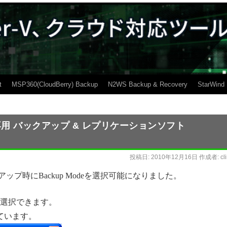
t
MSP360(CloudBerry) Backup
N2WS Backup & Recovery
StarWind
re専用 バックアップ & レプリケーションソフト
投稿日:
2010年12月16日
作成者:
cl
r5ではバックアップ時にBackup Modeを選択可能になりました。
tal」が選択できます。
れています。