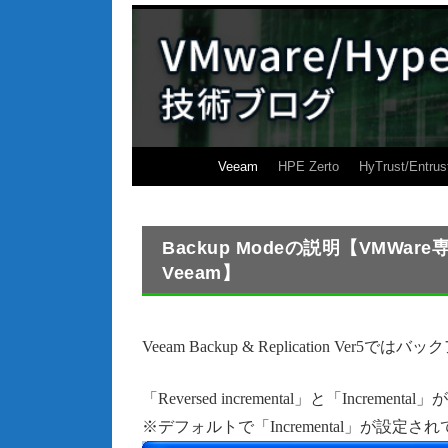
Veeam
HPE Zerto
HyTrust/Entrus
Backup Modeの説明【VMWa
Veeam】
Veeam Backup & Replication Ve
「Reversed incremental」と「Incremen
※デフォルトで「Incremental」が設定さ