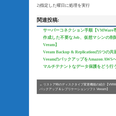
2)指定した曜日に処理を実行
関連投稿:
サーバーコネクション手順【VMWare専
作成した不要なJob、仮想マシンの削除
Veeam】
Veeam Backup & Replicationの5
VeeamのバックアップをAmazon AW
マルチテナントなデータ保護をどう行
←
リストア時のディスクタイプ変更機能の紹介【VMWa
バックアップ & レプリケーションソフト Veeam】