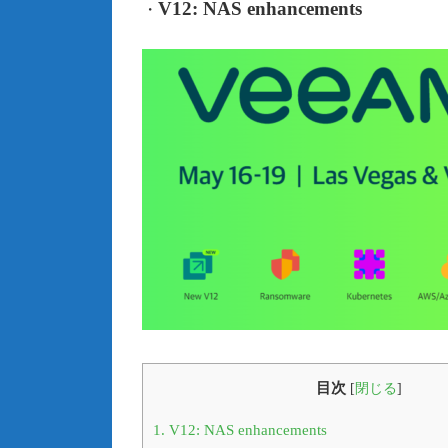
V12: NAS enhancements
・
目次
[
閉じる
]
1.
V12: NAS enhancements