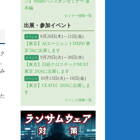
ン】Veeamハンズオンセミナー 基
本編
セミナー情報一覧
出展・参加イベント
8月20日(木)～21日(金)
イベント
【東京】AIエージェントDXPO 東
京'26に出展します
ック
9月29日(火)～30日(水)
イベント
。
【東京】日経クロステックNEXT
のみ
東京 2026に出展します
10月13日(火)～16日(金)
イベント
【東京】CEATEC 2026に出展しま
す
た
イベント情報一覧