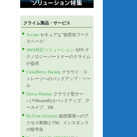
クライム製品・サービス
Accops
セキュアな”仮想化ワーク
スペース”
AWS対応ソリューション
APN テ
クノロジーパートナーのクライム
が提供
CloudBerry Backup
クラウド・ス
トレージへのバックアップ・ツー
ル
Druva Phoenix
クラウド型サー
バ,VMware向けバックアップ、ア
ーカイブ、DR
HyTrust (Entrust)
仮想環境へのア
クセス制御とVM、インスタンス
の暗号化