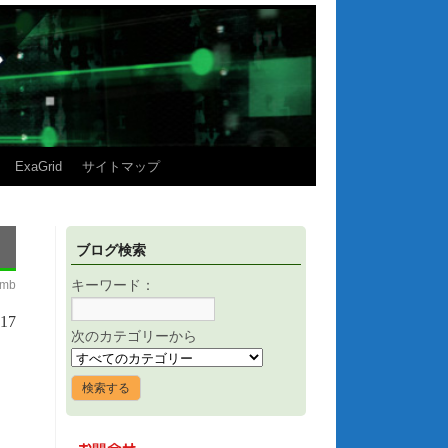
ExaGrid
サイトマップ
ブログ検索
imb
キーワード：
17
次のカテゴリーから