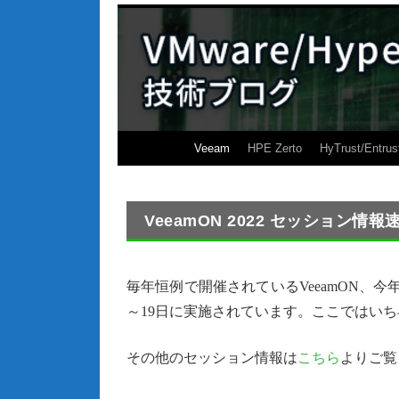
Veeam
HPE Zerto
HyTrust/Entrus
VeeamON 2022 セッション情報
毎年恒例で開催されているVeeamON、
～19日に実施されています。ここではい
その他のセッション情報は
こちら
よりご覧