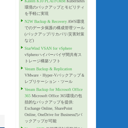
Kasten K10 PLATFORM
Kubernetes
環境のバックアップとモビリティ
を手軽に実現
N2W Backup & Recovery
AWS環境
でのデータ保護の構成管理ツール
(バックアップ/リカバリ/災害対策
など)
StarWind VSAN for vSphere
vSphereハイパーバイザ間共有ス
トレージ構築ソフト
Veeam Backup & Replication
VMware・Hyper-Vバックアップ＆
レプリケーション・ツール
Veeam Backup for Microsoft Office
365
Microsoft Office 365環境の包
括的なバックアップを提供:
Exchange Online, SharePoint
Online, OneDrive for Businessのバ
ックアップが可能