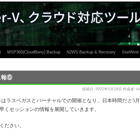
t
MSP360(CloudBerry) Backup
N2WS Backup & Recovery
StarWind
速報⑥
投稿日:
2022年5月19日
作成者:
cl
今年はラスベガスとバーチャルでの開催となり、日本時間だと5月
ち早くセッションの情報を展開していきます。
ください。