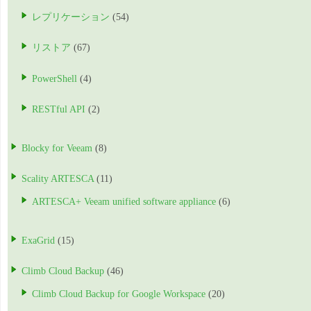
レプリケーション
(54)
リストア
(67)
PowerShell
(4)
RESTful API
(2)
Blocky for Veeam
(8)
Scality ARTESCA
(11)
ARTESCA+ Veeam unified software appliance
(6)
ExaGrid
(15)
Climb Cloud Backup
(46)
Climb Cloud Backup for Google Workspace
(20)