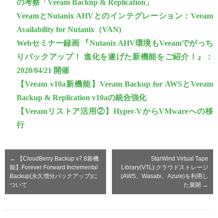
の考察「Veeam Backup & Replication」
VeeamとNutanix AHVとのインテグレーション：Veeam
Availability for Nutanix（VAN)
Webセミナー録画 『Nutanix AHV環境もVeeamでがっち
りバックアップ！ 進化を遂げた新機能をご紹介！』：
2020/04/21 開催
【Veeam v10a新機能】Veeam Backup for AWSとVeeam
Backup & Replication v10aの統合強化
【Veeamリストア活用②】Hyper-VからVMwareへの移
行
←
【CloudBerry Backup v7.8新機
StarWind Virtual Tape
能】Forever Forward Incremental
Library(VTL):クラウドストレージ
Backup(永久増分バックアップ)に
(AWS、Wasabi、Azure)を利用し
ついて
た展開
→