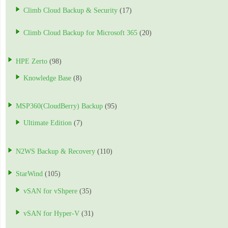
Climb Cloud Backup & Security
(17)
Climb Cloud Backup for Microsoft 365
(20)
HPE Zerto
(98)
Knowledge Base
(8)
MSP360(CloudBerry) Backup
(95)
Ultimate Edition
(7)
N2WS Backup & Recovery
(110)
StarWind
(105)
vSAN for vShpere
(35)
vSAN for Hyper-V
(31)