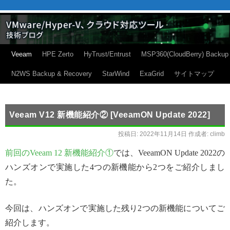
Veeam
HPE Zerto
HyTrust/Entrust
MSP360(CloudBerry) Backup
N2WS Backup & Recovery
StarWind
ExaGrid
サイトマップ
Veeam V12 新機能紹介② [VeeamON Update 2022]
投稿日:
2022年11月14日
作成者:
climb
前回のVeeam 12 新機能紹介①
では、VeeamON Update 2022の
ハンズオンで実施した4つの新機能から2つをご紹介しまし
た。
今回は、ハンズオンで実施した残り2つの新機能についてご
紹介します。