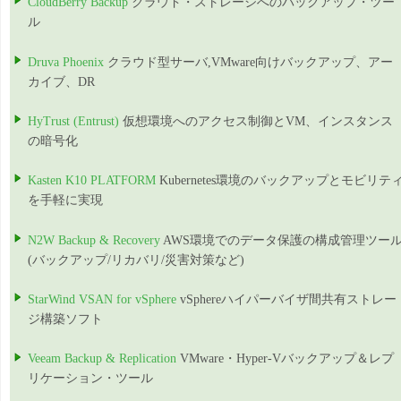
CloudBerry Backup
クラウド・ストレージへのバックアップ・ツー
ル
Druva Phoenix
クラウド型サーバ,VMware向けバックアップ、アー
カイブ、DR
HyTrust (Entrust)
仮想環境へのアクセス制御とVM、インスタンス
の暗号化
Kasten K10 PLATFORM
Kubernetes環境のバックアップとモビリテ
を手軽に実現
N2W Backup & Recovery
AWS環境でのデータ保護の構成管理ツー
(バックアップ/リカバリ/災害対策など)
StarWind VSAN for vSphere
vSphereハイパーバイザ間共有ストレー
ジ構築ソフト
Veeam Backup & Replication
VMware・Hyper-Vバックアップ＆レプ
リケーション・ツール