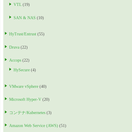
VTL
(19)
SAN & NAS
(10)
HyTrust/Entrust
(55)
Druva
(22)
Accops
(22)
HySecure
(4)
VMware vSphere
(40)
Microsoft Hyper-V
(20)
コンテナ/Kubernetes
(3)
Amazon Web Service (AWS)
(51)