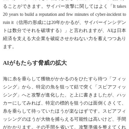
ることができます。サイバー攻撃に関してはよく「It takes
20 years to build a reputation and few minutes of cyber-incident to
ruin it（信用の形成には20年かかるが、サイバーインシデン
トは数分でそれを破壊する）」と言われますが、AIは日本
経済を支える大企業を破綻させかねない力を蓄えつつあり
ます。
AIがもたらす脅威の拡大
海に糸を垂らして獲物がかかるのをひたすら待つ「フィッ
シング」から、特定の魚を狙って銛で突く「スピアフィッ
シング」へと攻撃が進化した、と上に書きましたが、ハッ
カーにしてみれば、特定の標的を狙うのは面倒くさくて、
糸を垂らして待っていたほうが楽なはずです。スピアフィ
ッシングのほうが大物を捕らえる可能性は高いけど、手間
がかかります。その手間を省いて、攻撃準備を整えてくれ