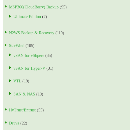
MSP360(CloudBerry) Backup
(95)
Ultimate Edition
(7)
N2WS Backup & Recovery
(110)
StarWind
(105)
vSAN for vShpere
(35)
vSAN for Hyper-V
(31)
VTL
(19)
SAN & NAS
(10)
HyTrust/Entrust
(55)
Druva
(22)