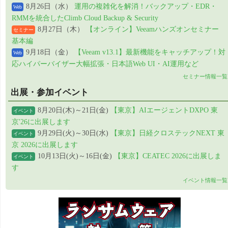
8月26日（水）
運用の複雑化を解消！バックアップ・EDR・
Web
RMMを統合したClimb Cloud Backup & Security
8月27日（木）
【オンライン】Veeamハンズオンセミナー
セミナー
基本編
9月18日（金）
【Veeam v13.1】最新機能をキャッチアップ！対
Web
応ハイパーバイザー大幅拡張・日本語Web UI・AI運用など
セミナー情報一覧
出展・参加イベント
8月20日(木)～21日(金)
【東京】AIエージェントDXPO 東
イベント
京'26に出展します
9月29日(火)～30日(水)
【東京】日経クロステックNEXT 東
イベント
京 2026に出展します
10月13日(火)～16日(金)
【東京】CEATEC 2026に出展しま
イベント
す
イベント情報一覧