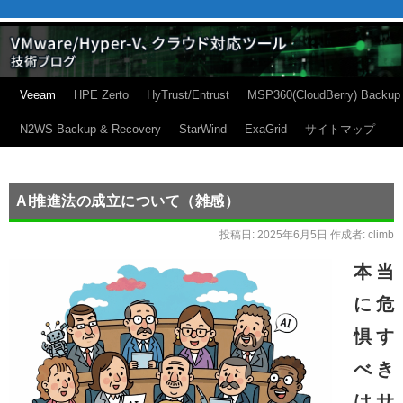
Veeam
HPE Zerto
HyTrust/Entrust
MSP360(CloudBerry) Backup
N2WS Backup & Recovery
StarWind
ExaGrid
サイトマップ
AI推進法の成立について（雑感）
投稿日:
2025年6月5日
作成者:
climb
本当
に危
惧す
べき
はサ