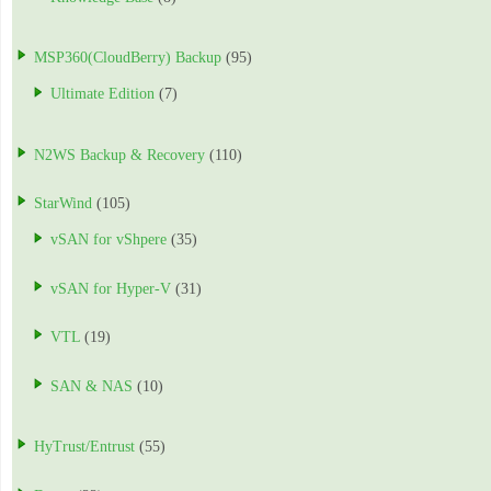
MSP360(CloudBerry) Backup
(95)
Ultimate Edition
(7)
N2WS Backup & Recovery
(110)
StarWind
(105)
vSAN for vShpere
(35)
vSAN for Hyper-V
(31)
VTL
(19)
SAN & NAS
(10)
HyTrust/Entrust
(55)