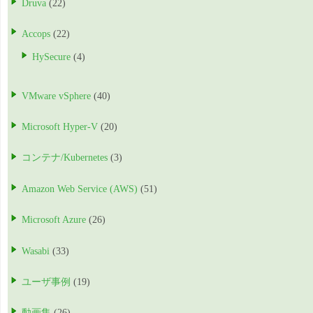
Druva
(22)
Accops
(22)
HySecure
(4)
VMware vSphere
(40)
Microsoft Hyper-V
(20)
コンテナ/Kubernetes
(3)
Amazon Web Service (AWS)
(51)
Microsoft Azure
(26)
Wasabi
(33)
ユーザ事例
(19)
動画集
(26)