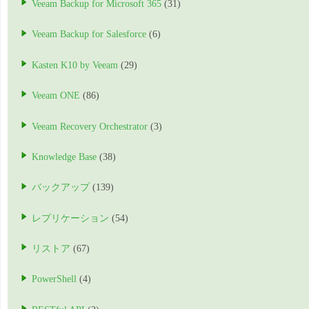
Veeam Backup for Microsoft 365
(31)
Veeam Backup for Salesforce
(6)
Kasten K10 by Veeam
(29)
Veeam ONE
(86)
Veeam Recovery Orchestrator
(3)
Knowledge Base
(38)
バックアップ
(139)
レプリケーション
(54)
リストア
(67)
PowerShell
(4)