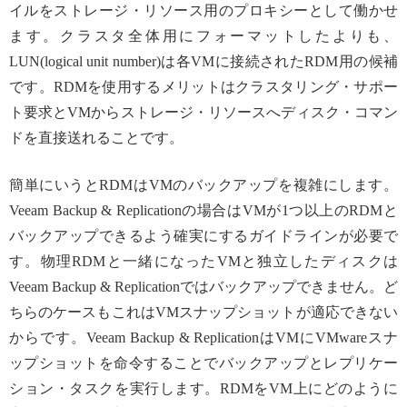
イルをストレージ・リソース用のプロキシーとして働かせ
ます。クラスタ全体用にフォーマットしたよりも、
LUN(logical unit number)は各VMに接続されたRDM用の候補
です。RDMを使用するメリットはクラスタリング・サポー
ト要求とVMからストレージ・リソースへディスク・コマン
ドを直接送れることです。
簡単にいうとRDMはVMのバックアップを複雑にします。
Veeam Backup & Replicationの場合はVMが1つ以上のRDMと
バックアップできるよう確実にするガイドラインが必要で
す。物理RDMと一緒になったVMと独立したディスクは
Veeam Backup & Replicationではバックアップできません。ど
ちらのケースもこれはVMスナップショットが適応できない
からです。Veeam Backup & ReplicationはVMにVMwareスナ
ップショットを命令することでバックアップとレプリケー
ション・タスクを実行します。RDMをVM上にどのように