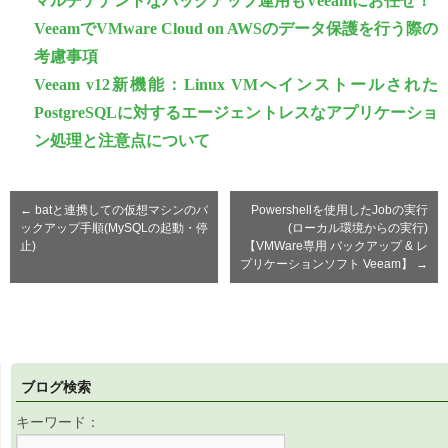
マルチテナントなバックアップ運用もVeeamにお任せ！
VeeamでVMware Cloud on AWSのデータ保護を行う際の
考慮事項
Veeam v12新機能：Linux VMへインストールされた
PostgreSQLに対するエージェントレスなアプリケーショ
ン処理と注意点について
←
batと連携しての仮想マシンのバ
Powershellを使用したJobの実行
ックアップ手順(MySQLの起動・停
(ローカル環境からの実行)
止)
【VMWare専用 バックアップ & レ
プリケーションソフト Veeam】
→
ブログ検索
キーワード：