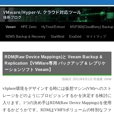
Veeam
HPE Zerto
HyTrust/Entrust
MSP360(CloudBerry) Backup
N2WS Backup & Recovery
StarWind
ExaGrid
サイトマップ
RDM(Raw Device Mappings)と Veeam Backup &
Replication【VMWare専用 バックアップ & レプリケ
ーションソフト Veeam】
投稿日:
2011年6月1日
作成者:
climb
vSphere環境をデザインする時には仮想マシン(VM)へのスト
レージをどのようにプロビジョンするかを決定する検討に
入ります。1つの決め手はRDM(Raw Device Mappings)を使用
するかどうかです。RDMはVMFSボリュームの特別なファ