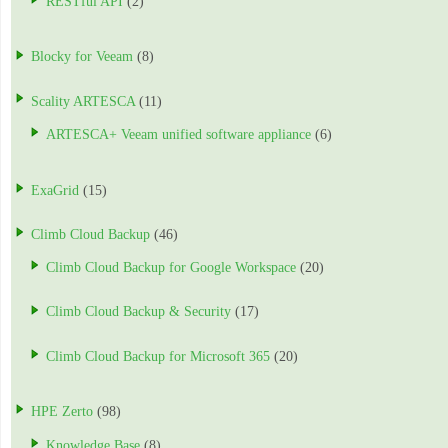
RESTful API
(2)
Blocky for Veeam
(8)
Scality ARTESCA
(11)
ARTESCA+ Veeam unified software appliance
(6)
ExaGrid
(15)
Climb Cloud Backup
(46)
Climb Cloud Backup for Google Workspace
(20)
Climb Cloud Backup & Security
(17)
Climb Cloud Backup for Microsoft 365
(20)
HPE Zerto
(98)
Knowledge Base
(8)