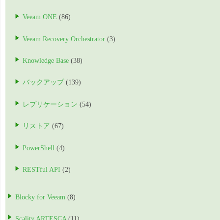
Veeam ONE
(86)
Veeam Recovery Orchestrator
(3)
Knowledge Base
(38)
バックアップ
(139)
レプリケーション
(54)
リストア
(67)
PowerShell
(4)
RESTful API
(2)
Blocky for Veeam
(8)
Scality ARTESCA
(11)