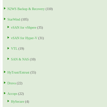
N2WS Backup & Recovery
(110)
StarWind
(105)
vSAN for vShpere
(35)
vSAN for Hyper-V
(31)
VTL
(19)
SAN & NAS
(10)
HyTrust/Entrust
(55)
Druva
(22)
Accops
(22)
HySecure
(4)