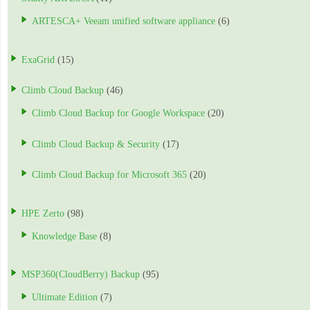
ARTESCA+ Veeam unified software appliance
(6)
ExaGrid
(15)
Climb Cloud Backup
(46)
Climb Cloud Backup for Google Workspace
(20)
Climb Cloud Backup & Security
(17)
Climb Cloud Backup for Microsoft 365
(20)
HPE Zerto
(98)
Knowledge Base
(8)
MSP360(CloudBerry) Backup
(95)
Ultimate Edition
(7)