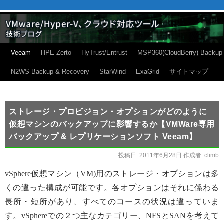
Veeam
HPE Zerto
HyTrust/Entrust
MSP360(CloudBerry) Backup
N2WS Backup & Recovery
StarWind
ExaGrid
サイトマップ
ストレージ・プロビジョン・オプションがどのように
仮想マシンのバックアップに影響するか【VMWare専用
バックアップ & レプリケーションソフト Veeam】
投稿日:
2011年6月28日
作成者:
climb
vSphere仮想マシン（VM)用のストレージ・オプションは多
くの違った構成が可能です。各オプションはそれに係わる
長所・短所があり、すべてのコースの状況は違っていま
す。vSphereでの２つ主なカテゴリー、NFSとSANを考えて