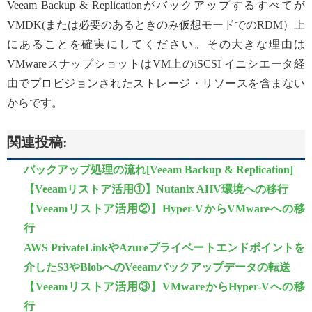
Veeam Backup & Replicationがバックアップするすべてが
VMDK(または必要のあるときのみ仮想モードでのRDM）上
にあることを確実にしてください。その大きな理由は
VMwareスナップショットはVM上のiSCSI イニシエータ経
由でプロビジョンされたストレージ・リソースを含まない
からです。
関連投稿:
バックアップ処理の流れ[Veeam Backup & Replication]
【Veeamリストア活用①】Nutanix AHV環境への移行
【Veeamリストア活用②】Hyper-VからVMwareへの移
行
AWS PrivateLinkやAzureプライベートエンドポイントを
介したS3やBlobへのVeeamバックアップデータの転送
【Veeamリストア活用③】VMwareからHyper-Vへの移
行