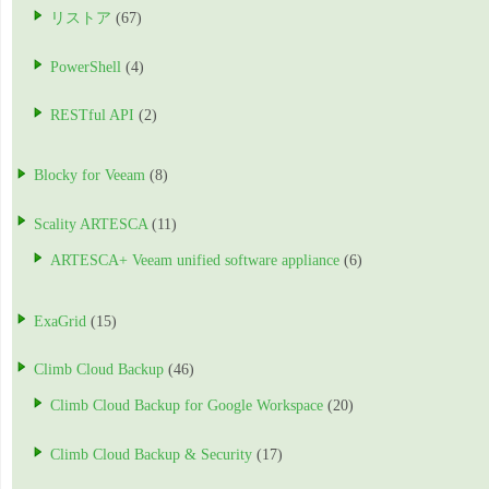
リストア
(67)
PowerShell
(4)
RESTful API
(2)
Blocky for Veeam
(8)
Scality ARTESCA
(11)
ARTESCA+ Veeam unified software appliance
(6)
ExaGrid
(15)
Climb Cloud Backup
(46)
Climb Cloud Backup for Google Workspace
(20)
Climb Cloud Backup & Security
(17)