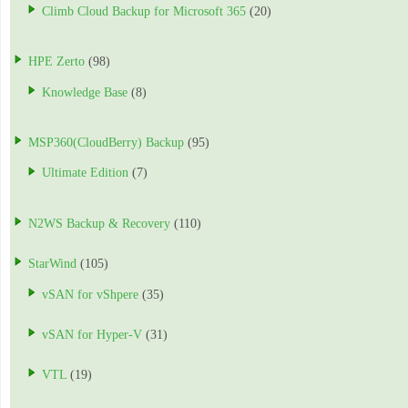
Climb Cloud Backup for Microsoft 365
(20)
HPE Zerto
(98)
Knowledge Base
(8)
MSP360(CloudBerry) Backup
(95)
Ultimate Edition
(7)
N2WS Backup & Recovery
(110)
StarWind
(105)
vSAN for vShpere
(35)
vSAN for Hyper-V
(31)
VTL
(19)