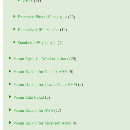
Ver6.x
(31)
Enterprise Plusエディション
(23)
Enterpriseエディション
(12)
Standardエディション
(1)
Veeam Agent for Windows/Linux
(20)
Veeam Backup for Nutanix AHV
(9)
Veeam Backup for Oracle Linux KVM
(7)
Veeam Data Cloud
(3)
Veeam Backup for AWS
(17)
Veeam Backup for Microsoft Azure
(6)