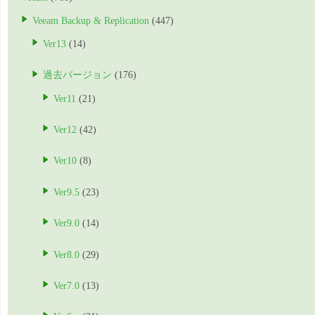
Veeam Backup & Replication
(447)
Ver13
(14)
過去バージョン
(176)
Ver11
(21)
Ver12
(42)
Ver10
(8)
Ver9.5
(23)
Ver9.0
(14)
Ver8.0
(29)
Ver7.0
(13)