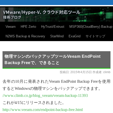
Veeam
HPE Zerto
HyTrust/Entrust
MSP360(CloudBerry) Backup
N2WS Backup & Recovery
StarWind
ExaGrid
サイトマップ
物理マシンのバックアップツールVeeam EndPoint
Backup Freeで、できること
投稿日:
2015年4月15日
作成者:
climb
去年の10月に発表されたVeeam EndPoint Backup Freeを使用
するとWindowsの物理マシンをバックアップできます。
//www.climb.co.jp/blog_veeam/veeam-backup-11393
これが4/15にリリースされました。
http://www.veeam.com/endpoint-backup-free.html