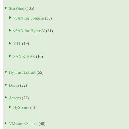
StarWind
(105)
vSAN for vShpere
(35)
vSAN for Hyper-V
(31)
VTL
(19)
SAN & NAS
(10)
HyTrust/Entrust
(55)
Druva
(22)
Accops
(22)
HySecure
(4)
VMware vSphere
(40)