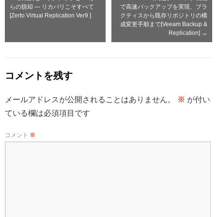
らの脱却 — リカバリこそすべて
で高速バックアップを実現、プラ
[Zerto Virtual Replication Ver9 ]
クティスから既存リポジトリの構
成変更手順まで[Veeam Backup &
Replication]
→
コメントを残す
メールアドレスが公開されることはありません。
※
が付い
ている欄は必須項目です
コメント
※