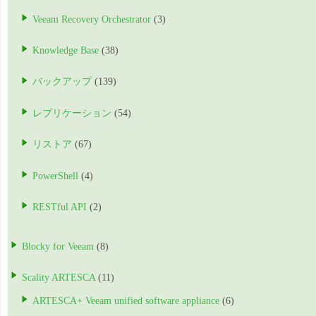
Veeam Recovery Orchestrator
(3)
Knowledge Base
(38)
バックアップ
(139)
レプリケーション
(54)
リストア
(67)
PowerShell
(4)
RESTful API
(2)
Blocky for Veeam
(8)
Scality ARTESCA
(11)
ARTESCA+ Veeam unified software appliance
(6)