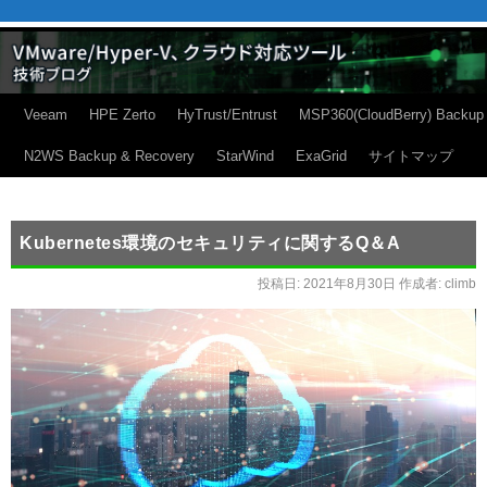
Veeam
HPE Zerto
HyTrust/Entrust
MSP360(CloudBerry) Backup
N2WS Backup & Recovery
StarWind
ExaGrid
サイトマップ
Kubernetes環境のセキュリティに関するQ＆A
投稿日:
2021年8月30日
作成者:
climb