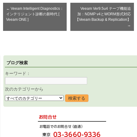
←
Veeam Intelligent Diagnostics：
Veeam Ver9.5u4 テープ機能追
インテリジェント診断の新時代 [
加：NDMP v4とWORM形式対応
Veeam ONE ]
【Veeam Backup & Replication】
→
ブログ検索
キーワード：
次のカテゴリーから