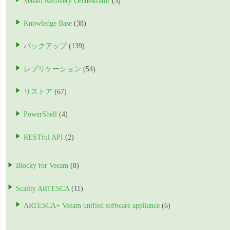
Veeam Recovery Orchestrator
(3)
Knowledge Base
(38)
バックアップ
(139)
レプリケーション
(54)
リストア
(67)
PowerShell
(4)
RESTful API
(2)
Blocky for Veeam
(8)
Scality ARTESCA
(11)
ARTESCA+ Veeam unified software appliance
(6)