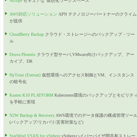
Accops
セキュアな”仮想化ワークスペース”
AWS対応ソリューション
APN テクノロジーパートナーのクライム
が提供
CloudBerry Backup
クラウド・ストレージへのバックアップ・ツー
ル
Druva Phoenix
クラウド型サーバ,VMware向けバックアップ、アー
カイブ、DR
HyTrust (Entrust)
仮想環境へのアクセス制御とVM、インスタンス
の暗号化
Kasten K10 PLATFORM
Kubernetes環境のバックアップとモビリテ
を手軽に実現
N2W Backup & Recovery
AWS環境でのデータ保護の構成管理ツー
(バックアップ/リカバリ/災害対策など)
StarWind VSAN for vSphere
vSphereハイパーバイザ間共有ストレー