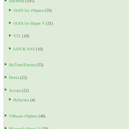
StarWind
(105)
vSAN for vShpere
(35)
vSAN for Hyper-V
(31)
VTL
(19)
SAN & NAS
(10)
HyTrust/Entrust
(55)
Druva
(22)
Accops
(22)
HySecure
(4)
VMware vSphere
(40)
Microsoft Hyper-V
(20)