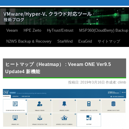
Veeam
HPE Zerto
HyTrust/Entrust
MSP360(CloudBerry) Backup
N2WS Backup & Recovery
StarWind
ExaGrid
サイトマップ
ヒートマップ（Heatmap） : Veeam ONE Ver9.5
Update4 新機能
投稿日:
2019年3月16日
作成者:
climb