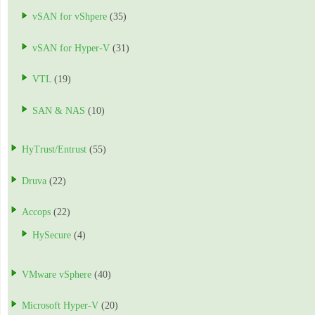
vSAN for vShpere
(35)
vSAN for Hyper-V
(31)
VTL
(19)
SAN & NAS
(10)
HyTrust/Entrust
(55)
Druva
(22)
Accops
(22)
HySecure
(4)
VMware vSphere
(40)
Microsoft Hyper-V
(20)