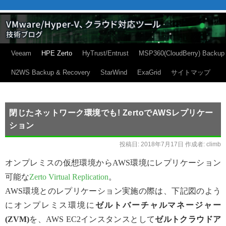
Veeam
HPE Zerto
HyTrust/Entrust
MSP360(CloudBerry) Backup
N2WS Backup & Recovery
StarWind
ExaGrid
サイトマップ
閉じたネットワーク環境でも! ZertoでAWSレプリケー
ション
投稿日:
2018年7月17日
作成者:
climb
オンプレミスの仮想環境からAWS環境にレプリケーション
可能な
Zerto Virtual Replication
。
AWS環境とのレプリケーション実施の際は、下記図のよう
にオンプレミス環境に
ゼルトバーチャルマネージャー
(ZVM)
を、AWS EC2インスタンスとして
ゼルトクラウドア