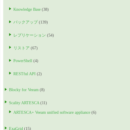
Knowledge Base
(38)
バックアップ
(139)
レプリケーション
(54)
リストア
(67)
PowerShell
(4)
RESTful API
(2)
Blocky for Veeam
(8)
Scality ARTESCA
(11)
ARTESCA+ Veeam unified software appliance
(6)
ExaGrid
(15)