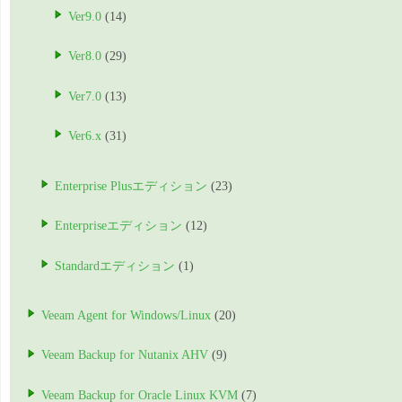
Ver9.0
(14)
Ver8.0
(29)
Ver7.0
(13)
Ver6.x
(31)
Enterprise Plusエディション
(23)
Enterpriseエディション
(12)
Standardエディション
(1)
Veeam Agent for Windows/Linux
(20)
Veeam Backup for Nutanix AHV
(9)
Veeam Backup for Oracle Linux KVM
(7)