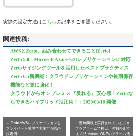
実際の設定方法は
こちら
の記事をご参照ください。
関連投稿:
AWSとZerto、組み合わせてできること[Zerto]
Zerto 5.0 – Microsoft Azureへのレプリケーションに対応
Zertoサイジングツールを活用したベストプラクティス
Zerto 6.5新機能：クラウドレプリケーションや長期保存
機能など更に強化！
クラウドからオンプレミス『戻れる』安心感！Zertoな
らできるハイブリッド活用術！：2020/03/18 開催
←
Zerto AWSレプリケーションを
一定時間以上実行されているジョ
プライベート環境で実施する際の
ブをアラームで検出、強制停止す
設定例
る方法 Veeam ONEのアラーム活