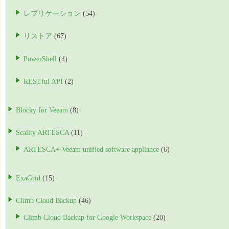
レプリケーション
(54)
リストア
(67)
PowerShell
(4)
RESTful API
(2)
Blocky for Veeam
(8)
Scality ARTESCA
(11)
ARTESCA+ Veeam unified software appliance
(6)
ExaGrid
(15)
Climb Cloud Backup
(46)
Climb Cloud Backup for Google Workspace
(20)