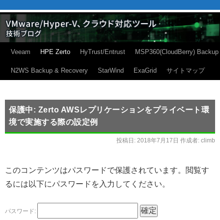
Veeam
HPE Zerto
HyTrust/Entrust
MSP360(CloudBerry) Backup
N2WS Backup & Recovery
StarWind
ExaGrid
サイトマップ
保護中: Zerto AWSレプリケーションをプライベート環
境で実施する際の設定例
投稿日:
2018年7月17日
作成者:
climb
このコンテンツはパスワードで保護されています。閲覧す
るには以下にパスワードを入力してください。
パスワード: