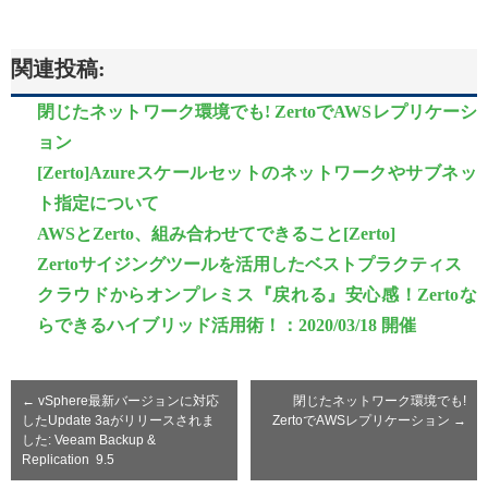
関連投稿:
閉じたネットワーク環境でも! ZertoでAWSレプリケーシ
ョン
[Zerto]Azureスケールセットのネットワークやサブネッ
ト指定について
AWSとZerto、組み合わせてできること[Zerto]
Zertoサイジングツールを活用したベストプラクティス
クラウドからオンプレミス『戻れる』安心感！Zertoな
らできるハイブリッド活用術！：2020/03/18 開催
←
vSphere最新バージョンに対応
閉じたネットワーク環境でも!
したUpdate 3aがリリースされま
ZertoでAWSレプリケーション
→
した: Veeam Backup &
Replication 9.5