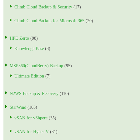
Climb Cloud Backup & Security
(17)
Climb Cloud Backup for Microsoft 365
(20)
HPE Zerto
(98)
Knowledge Base
(8)
MSP360(CloudBerry) Backup
(95)
Ultimate Edition
(7)
N2WS Backup & Recovery
(110)
StarWind
(105)
vSAN for vShpere
(35)
vSAN for Hyper-V
(31)