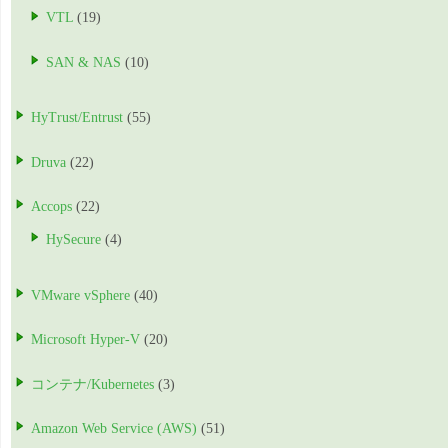
VTL
(19)
SAN & NAS
(10)
HyTrust/Entrust
(55)
Druva
(22)
Accops
(22)
HySecure
(4)
VMware vSphere
(40)
Microsoft Hyper-V
(20)
コンテナ/Kubernetes
(3)
Amazon Web Service (AWS)
(51)